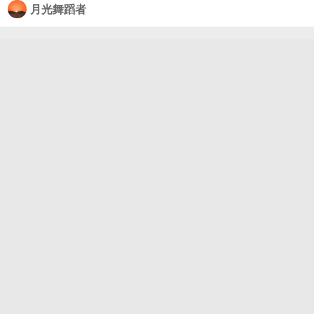
月光舞蹈者