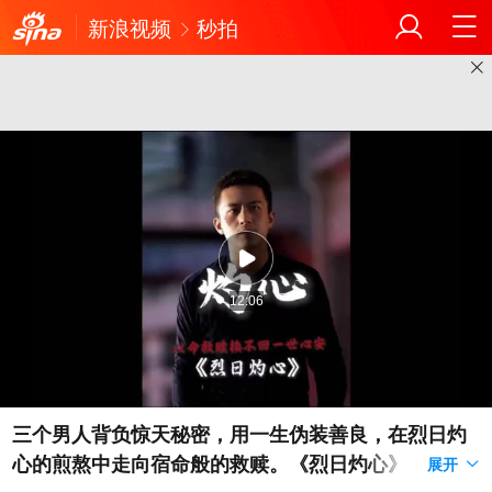
新浪视频
秒拍
12:06
三个男人背负惊天秘密，用一生伪装善良，在烈日灼
心的煎熬中走向宿命般的救赎。《烈日灼心》#电影推
展开