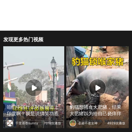
发现更多热门视频
咱们中国什么时候能追上
豹猫想捕食大肥猪，结果
印度啊？我是说搞笑功底
大肥猪以为给自己挠痒痒
千里茶香sunny
7019次播放
圣诞不老女神
4929次播放