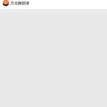
月光舞蹈者