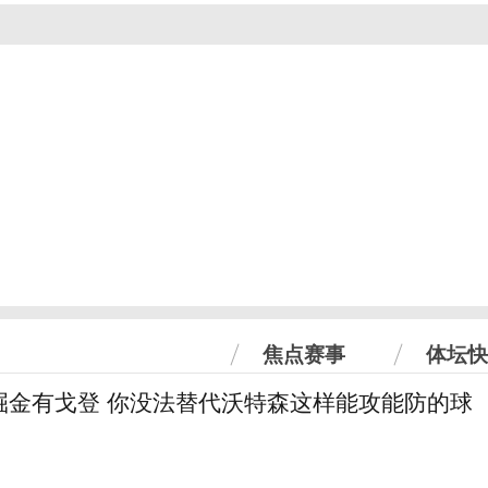
焦点赛事
体坛快
掘金有戈登 你没法替代沃特森这样能攻能防的球