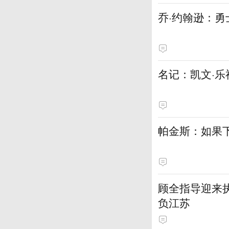
乔·约翰逊：
名记：凯文·乐
帕金斯：如果
顾全指导迎来执
负江苏