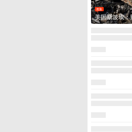
烧毁700多所房屋