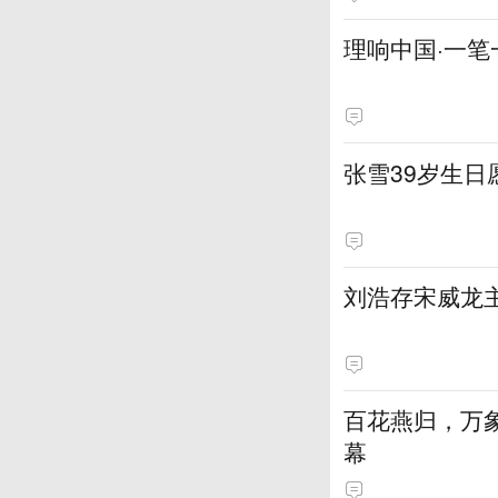
理响中国·一笔
张雪39岁生
刘浩存宋威龙
百花燕归，万
幕