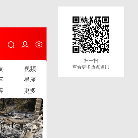
扫一扫
扫一扫
查看更多热点资讯
查看更多热点资讯
技
视频
车
星座
博
更多