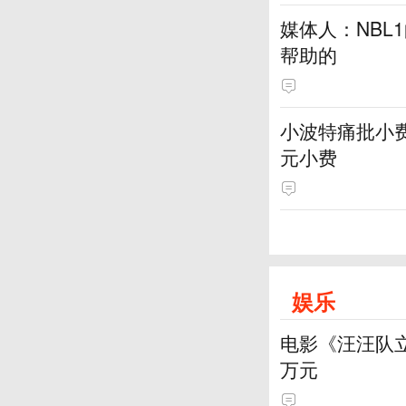
媒体人：NBL
帮助的
小波特痛批小费
元小费
娱乐
电影《汪汪队立
万元