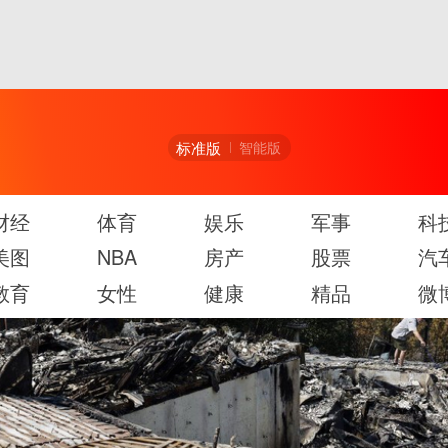
标准版
智能版
财经
体育
娱乐
军事
科
美图
NBA
房产
股票
汽
教育
女性
健康
精品
微