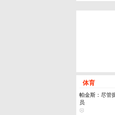
体育
帕金斯：尽管
员