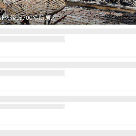
图集
叙利亚：大马士革发生爆炸