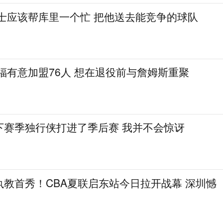
勇士应该帮库里一个忙 把他送去能竞争的球队
福有意加盟76人 想在退役前与詹姆斯重聚
下赛季独行侠打进了季后赛 我并不会惊讶
教首秀！CBA夏联启东站今日拉开战幕 深圳憾