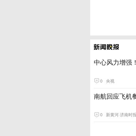
中心风力增强！
0
央视
南航回应飞机
0
新黄河·济南时