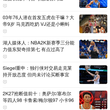
03年76人潜在首发五虎在干嘛？大
帝9岁 马克西吃奶 VJ还是小蝌蚪
湖人媒体人：NBA2K新赛季三分能
力值东契奇排第七 有点过高了
Siegel重申：独行侠对交易走克莱
持开放态度 但尚未讨论买断事宜
2K27抢断值前十：奥萨尔/塞布尔
等四人98 卡鲁索/梅尔顿97 小卡96