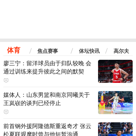
体育
焦点赛事
体坛快讯
高尔夫
廖三宁：留洋球员由于归队较晚 会
通过训练来提升彼此之间的默契
媒体人：山东男篮和南京同曦关于
王岚嵚的谈判已经停止
前首钢外援阿隆德斯重返奇才 张云
松夏联观摩时曾与他短暂沟通