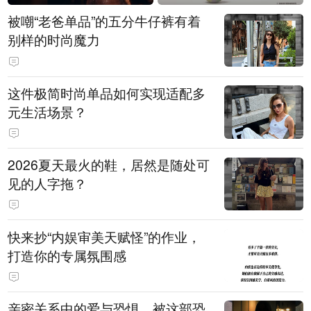
被嘲“老爸单品”的五分牛仔裤有着
别样的时尚魔力
这件极简时尚单品如何实现适配多
元生活场景？
2026夏天最火的鞋，居然是随处可
见的人字拖？
快来抄“内娱审美天赋怪”的作业，
打造你的专属氛围感
亲密关系中的爱与恐惧，被这部恐