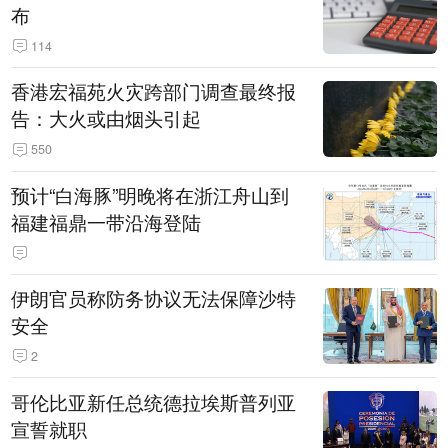
布
114
香港宏福苑火灾跨部门调查最终报
告：大火或由烟头引起
550
预计“白海豚”明晚将在浙江舟山到
福建福鼎一带沿海登陆
伊朗官员称防务协议无法保障沙特
安全
2
哥伦比亚新任总统德拉埃斯普列亚
宣誓就职