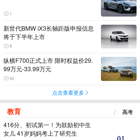
1
新世代BMW iX3长轴距版申报信息
将于下半年上市
8
纵横F700正式上市 限时权益价29.
99万元-33.99万元
50
点击查看更多
教育
高考
416分、初试第一！为鼓励初中生
女儿 41岁妈妈考上了研究生