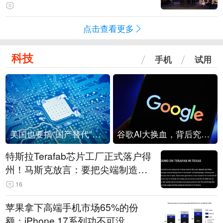
点击查看更多
科技
手机
试用
美国也要搞“国产替代”？先算清三笔账
谷歌AI大换血，背后究竟发生了什么？
特斯拉Terafab芯片工厂正式落户得
州！马斯克放言：要把尖端制造带
回美国
16
苹果拿下高端手机市场65%的份
额：iPhone 17系列功不可没