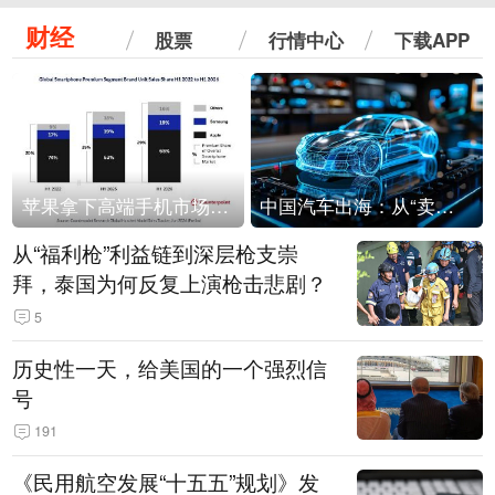
财经
股票
行情中心
下载APP
苹果拿下高端手机市场65%的份额：iPhone 17系列功不可没
中国汽车出海：从“卖出去”到“走进去”
从“福利枪”利益链到深层枪支崇
拜，泰国为何反复上演枪击悲剧？
5
历史性一天，给美国的一个强烈信
号
191
《民用航空发展“十五五”规划》发