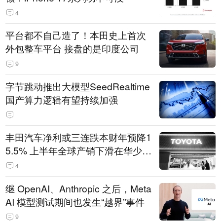
4
平台都不自己造了！本田史上首次
外包整车平台 接盘的是印度公司
9
字节跳动推出大模型SeedRealtime
国产算力逻辑有望持续加强
丰田汽车净利或三连跌本财年预降1
5.5% 上半年全球产销下滑在华少卖
14.3万辆
4
继 OpenAI、Anthropic 之后，Meta
AI 模型测试期间也发生“越界”事件
9