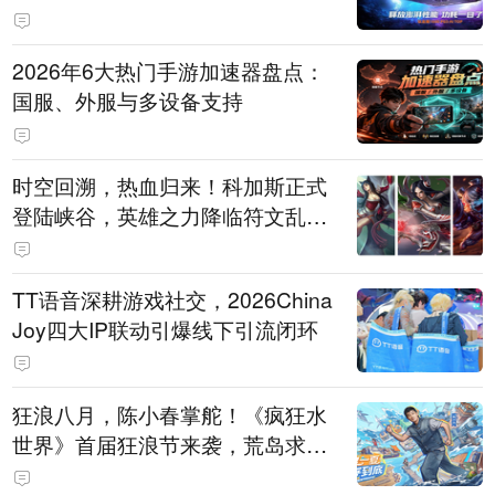
打造旗舰供电方案
2026年6大热门手游加速器盘点：
国服、外服与多设备支持
时空回溯，热血归来！科加斯正式
登陆峡谷，英雄之力降临符文乱
斗！
TT语音深耕游戏社交，2026China
Joy四大IP联动引爆线下引流闭环
狂浪八月，陈小春掌舵！《疯狂水
世界》首届狂浪节来袭，荒岛求生
直播即将开启