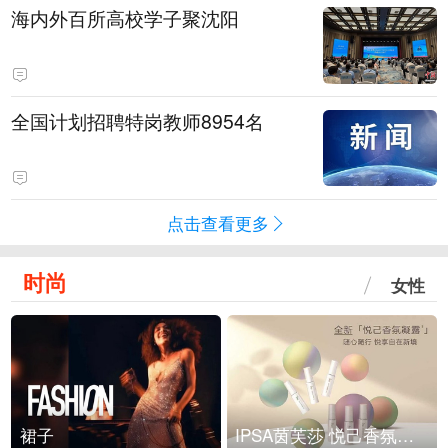
海内外百所高校学子聚沈阳
全国计划招聘特岗教师8954名
点击查看更多
时尚
女性
裙子
IPSA茵芙莎 悦己香氛凝露上市