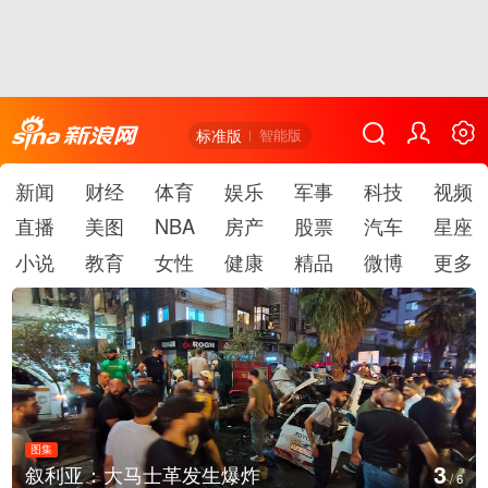
标准版
智能版
新闻
财经
体育
娱乐
军事
科技
视频
直播
美图
NBA
房产
股票
汽车
星座
小说
教育
女性
健康
精品
微博
更多
图集
3
叙利亚：大马士革发生爆炸
/
6