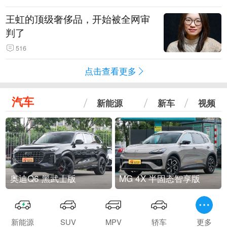
王虹的顶级奢侈品，开始被全网审
判了
516
点击查看更多
汽车
新能源
新车
视频
奥迪Q6 黑武士版
MG 4X 半固态智享版
新能源
SUV
MPV
轿车
更多