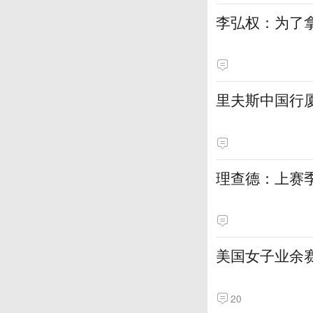
李弘权：为了
里夫斯中国行
理查德：上赛
美国女子业余赛
20