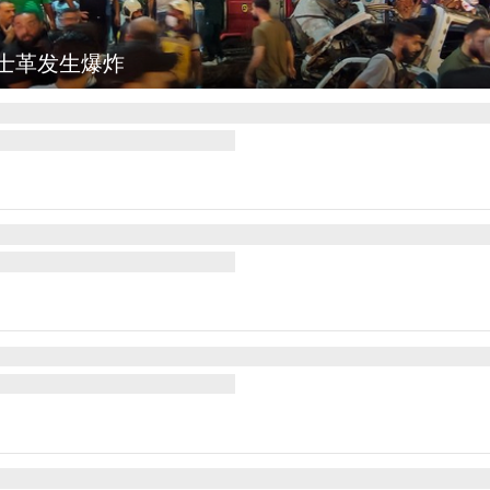
图集
云南弥勒：欢庆火把节