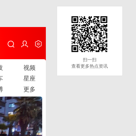
扫一扫
扫一扫
查看更多热点资讯
查看更多热点资讯
技
视频
车
星座
博
更多