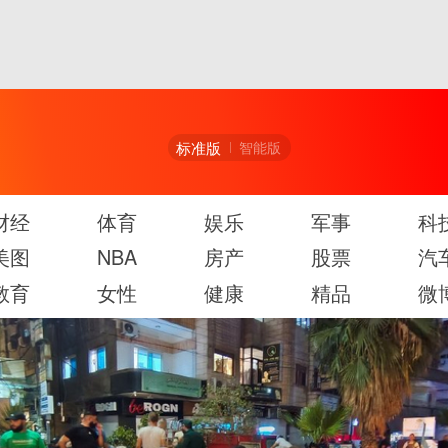
标准版
智能版
财经
体育
娱乐
军事
科
美图
NBA
房产
股票
汽
教育
女性
健康
精品
微