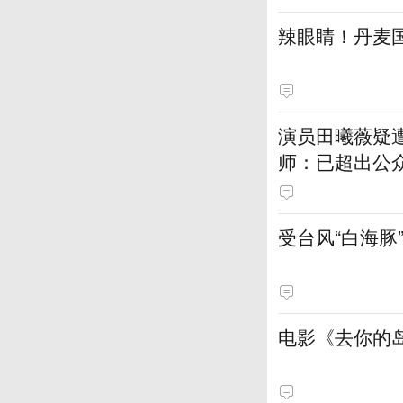
辣眼睛！丹麦
演员田曦薇疑
师：已超出公
受台风“白海豚
电影《去你的岛