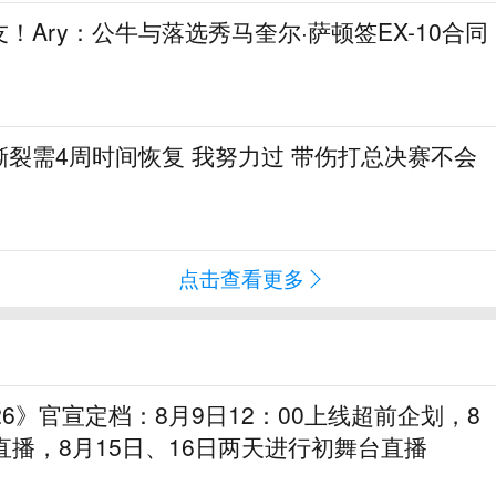
！Ary：公牛与落选秀马奎尔·萨顿签EX-10合同
裂需4周时间恢复 我努力过 带伤打总决赛不会
点击查看更多
26》官宣定档：8月9日12：00上线超前企划，8
直播，8月15日、16日两天进行初舞台直播