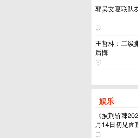
郭昊文夏联队友
王哲林：二级撕
后悔
娱乐
《披荆斩棘20
月14日初见面