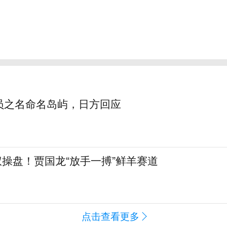
员之名命名岛屿，日方回应
全权操盘！贾国龙“放手一搏”鲜羊赛道
点击查看更多