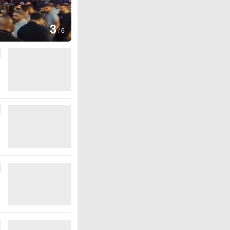
4
/
6