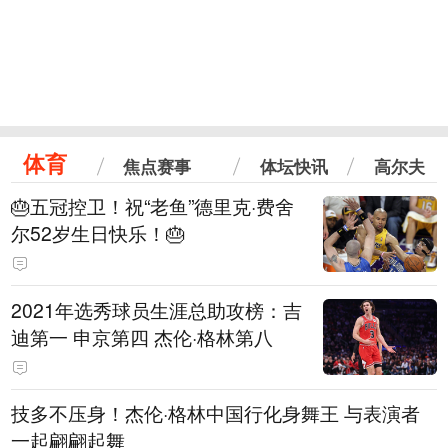
体育
焦点赛事
体坛快讯
高尔夫
🎂五冠控卫！祝“老鱼”德里克·费舍
尔52岁生日快乐！🎂
2021年选秀球员生涯总助攻榜：吉
迪第一 申京第四 杰伦·格林第八
技多不压身！杰伦·格林中国行化身舞王 与表演者
一起翩翩起舞