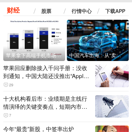
财经
股票
行情中心
下载APP
苹果拿下高端手机市场65%的份额：iPhone 17系列功不可没
中国汽车出海：从“卖出去”到“走进去”
苹果回应删除接入千问手册：没收
到通知，中国大陆还没推出“Apple
智能使用千问”功能
29
十大机构看后市：业绩期是主线行
情演绎的关键变奏点，短期内市场
或继续反弹，关注三条业绩主线
7
今年“最贵”新股，中签率出炉