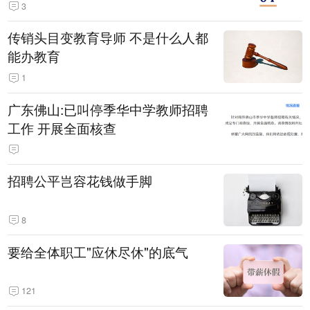
3
传销头目变教育导师 不是什么人都
能办教育
1
广东佛山:已叫停季华中学教师招聘
工作 开展全面核查
招聘公平岂容花钱做手脚
8
要给全体职工"应休尽休"的底气
121