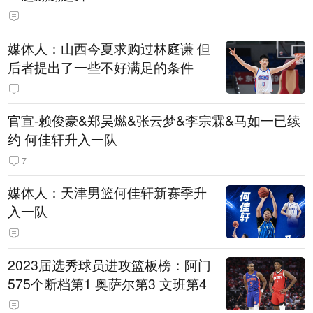
媒体人：山西今夏求购过林庭谦 但
后者提出了一些不好满足的条件
官宣-赖俊豪&郑昊燃&张云梦&李宗霖&马如一已续
约 何佳轩升入一队
7
媒体人：天津男篮何佳轩新赛季升
入一队
2023届选秀球员进攻篮板榜：阿门
575个断档第1 奥萨尔第3 文班第4