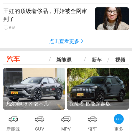
王虹的顶级奢侈品，开始被全网审
判了
518
点击查看更多
汽车
新能源
新车
视频
凡尔赛C5 X 驭不凡
探险者 四驱穿越版
新能源
SUV
MPV
轿车
更多