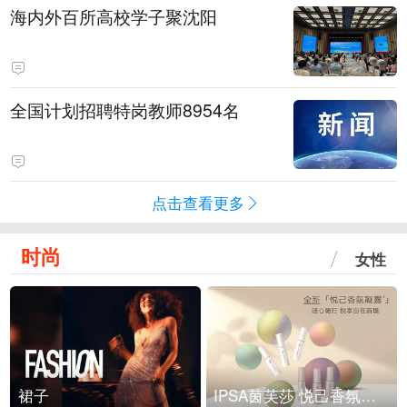
海内外百所高校学子聚沈阳
全国计划招聘特岗教师8954名
点击查看更多
时尚
女性
裙子
IPSA茵芙莎 悦己香氛凝露上市