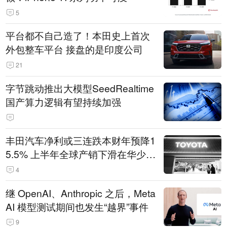
5
平台都不自己造了！本田史上首次
外包整车平台 接盘的是印度公司
21
字节跳动推出大模型SeedRealtime
国产算力逻辑有望持续加强
丰田汽车净利或三连跌本财年预降1
5.5% 上半年全球产销下滑在华少卖
14.3万辆
4
继 OpenAI、Anthropic 之后，Meta
AI 模型测试期间也发生“越界”事件
9