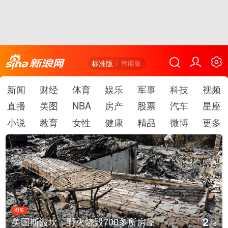
标准版
智能版
新闻
财经
体育
娱乐
军事
科技
视频
直播
美图
NBA
房产
股票
汽车
星座
小说
教育
女性
健康
精品
微博
更多
图集
3
火烧毁700多所房屋
叙利亚：大马士革
/
6