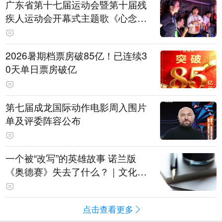
广东省第十七届运动会暨第十届残
疾人运动会开幕式主题歌《心念山
海》MV正式发布
2026暑期档票房破85亿！已连续3
0天单日票房破亿
第七届成龙国际动作电影周入围片
单及评委阵容公布
一个被“改写”的英雄故事 诺兰版
《奥德赛》失去了什么？｜文化观
察
点击查看更多