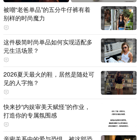
被嘲“老爸单品”的五分牛仔裤有着
别样的时尚魔力
这件极简时尚单品如何实现适配多
元生活场景？
2026夏天最火的鞋，居然是随处可
见的人字拖？
快来抄“内娱审美天赋怪”的作业，
打造你的专属氛围感
亲密关系中的爱与恐惧，被这部恐