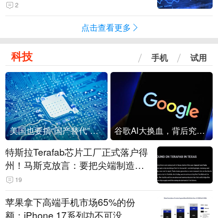
2
点击查看更多
科技
手机
试用
美国也要搞“国产替代”？先算清三笔账
谷歌AI大换血，背后究竟发生了什么？
特斯拉Terafab芯片工厂正式落户得
州！马斯克放言：要把尖端制造带
回美国
19
苹果拿下高端手机市场65%的份
额：iPhone 17系列功不可没