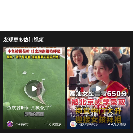
发现更多热门视频
鱼戏莲叶间具象化了
潮汕女生高考650分，被
北京大学录取，祠堂中门
大开迎接女孩拜祖
小莉帮忙
3.5万次播放
汕头吃喝玩乐
4.4万次播放