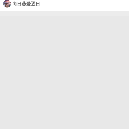
向日葵爱逐日