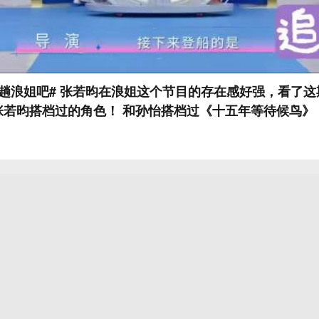
的存在感好强，看了这期《乘风时光
张若昀搭档过的角色！ 和孙怡搭档过《十五年等待候鸟》
和李小冉搭档过《庆余年》，和阚清子搭档过《麻雀》，
，甚至现在和唐艺昕搭伙过日子，这个男人真的是赢麻了