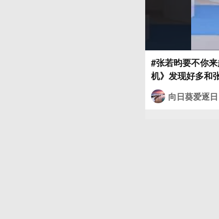
#张若昀要不你来趟浪姐吧# 张若昀在浪姐这个节目
机》发现好多和
《无心法师》，
向日葵爱逐日
《雪中悍刀行》