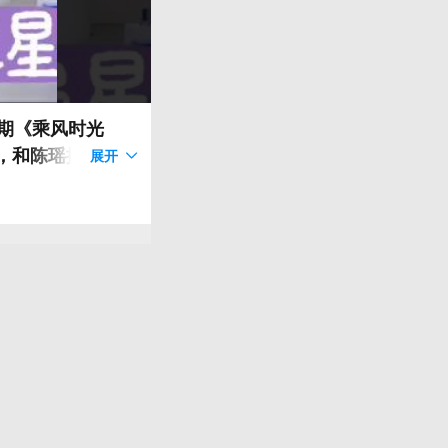
，和陈瑶搭档过
展开
还和张艺上搭档过
！