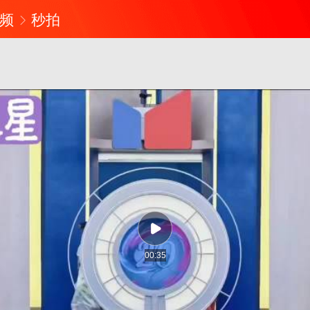
频
秒拍
00:35