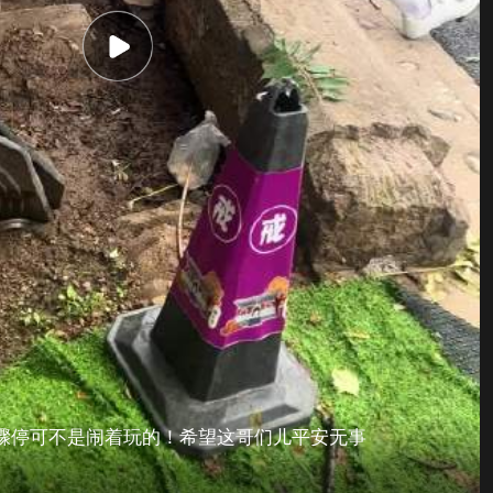
骤停可不是闹着玩的！希望这哥们儿平安无事