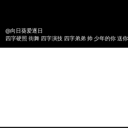
@向日葵爱逐日
四字硬照 街舞 四字演技 四字弟弟 帅 少年的你 送