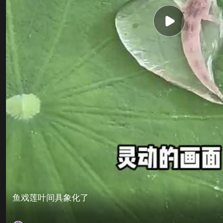
鱼戏莲叶间具象化了