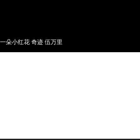
你一朵小红花 奇迹 伍万里