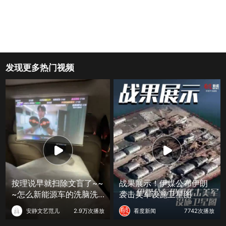
发现更多热门视频
按理说早就扫除文盲了~~
战果展示！伊媒公布伊朗
~怎么新能源车的洗脑洗
袭击美军设施卫星图
出了这么多
安静文艺范儿
2.9万次播放
看度新闻
7742次播放