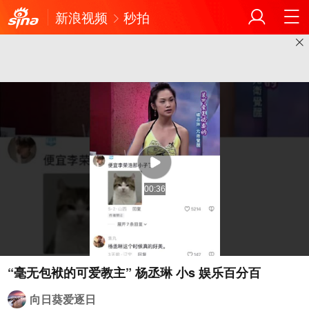
新浪视频
秒拍
00:36
向日葵爱逐日