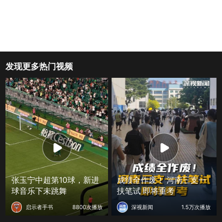
发现更多热门视频
张玉宁中超第10球，新进
成绩全作废！ 河南三支一
球音乐下未跳舞
扶笔试 即将重考
启示者手书
8800次播放
深视新闻
1.5万次播放