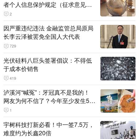
者个人信息保护规定（征求意见
稿）》公开征求意见
2
因严重违纪违法 金融监管总局原局
长李云泽被罢免全国人大代表
729
光伏硅料八巨头签署倡议：不得低
于成本价销售
419
泸溪河“喊冤”：牙冠真不是我的！
网友为何不信了？今年至少发生5
起“食品冤案”
1
宇树科技打新必看！中一签7.5万，
难度约为长鑫20倍