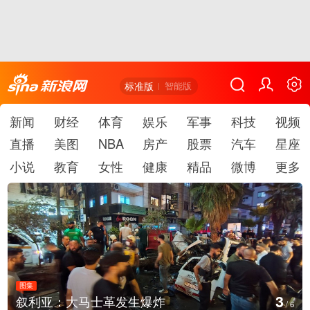
标准版
智能版
新闻
财经
体育
娱乐
军事
科技
视频
直播
美图
NBA
房产
股票
汽车
星座
小说
教育
女性
健康
精品
微博
更多
图集
3
叙利亚：大马士革发生爆炸
/
6