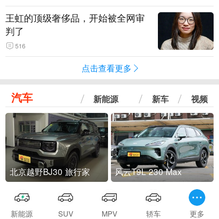
王虹的顶级奢侈品，开始被全网审
判了
516
点击查看更多
汽车
新能源
新车
视频
北京越野BJ30 旅行家
风云T9L 230 Max
新能源
SUV
MPV
轿车
更多