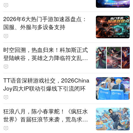
打造旗舰供电方案
2026年6大热门手游加速器盘点：
国服、外服与多设备支持
时空回溯，热血归来！科加斯正式
登陆峡谷，英雄之力降临符文乱
斗！
TT语音深耕游戏社交，2026China
Joy四大IP联动引爆线下引流闭环
狂浪八月，陈小春掌舵！《疯狂水
世界》首届狂浪节来袭，荒岛求生
直播即将开启