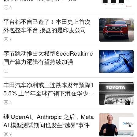
3
平台都不自己造了！本田史上首次
外包整车平台 接盘的是印度公司
7
字节跳动推出大模型SeedRealtime
国产算力逻辑有望持续加强
丰田汽车净利或三连跌本财年预降1
5.5% 上半年全球产销下滑在华少卖
14.3万辆
4
继 OpenAI、Anthropic 之后，Meta
AI 模型测试期间也发生“越界”事件
9