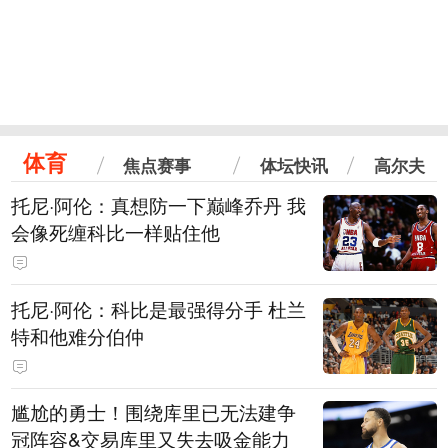
体育
焦点赛事
体坛快讯
高尔夫
托尼·阿伦：真想防一下巅峰乔丹 我
会像死缠科比一样贴住他
托尼·阿伦：科比是最强得分手 杜兰
特和他难分伯仲
尴尬的勇士！围绕库里已无法建争
冠阵容&交易库里又失去吸金能力