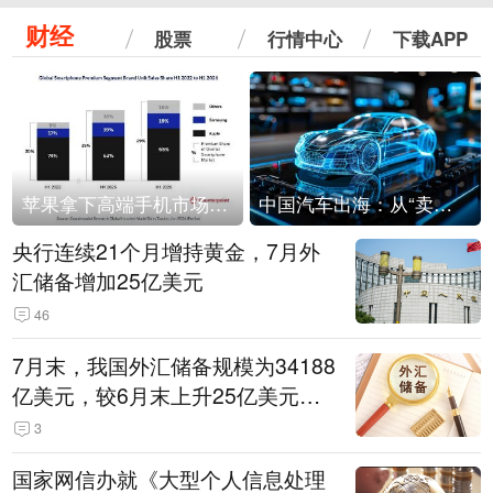
财经
股票
行情中心
下载APP
苹果拿下高端手机市场65%的份额：iPhone 17系列功不可没
中国汽车出海：从“卖出去”到“走进去”
央行连续21个月增持黄金，7月外
汇储备增加25亿美元
46
7月末，我国外汇储备规模为34188
亿美元，较6月末上升25亿美元，
升幅为0.07%
3
国家网信办就《大型个人信息处理