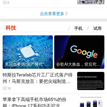
2
点击查看更多
科技
手机
试用
美国也要搞“国产替代”？先算清三笔账
谷歌AI大换血，背后究竟发生了什么？
特斯拉Terafab芯片工厂正式落户得
州！马斯克放言：要把尖端制造带
回美国
12
苹果拿下高端手机市场65%的份
额：iPhone 17系列功不可没