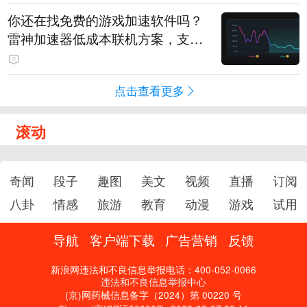
你还在找免费的游戏加速软件吗？
雷神加速器低成本联机方案，支持
免费试用
点击查看更多
滚动
奇闻
段子
趣图
美文
视频
直播
订阅
八卦
情感
旅游
教育
动漫
游戏
试用
导航
客户端下载
广告营销
反馈
新浪网违法和不良信息举报电话：400-052-0066
违法和不良信息举报中心
(京)网药械信息备字（2024）第 00220 号