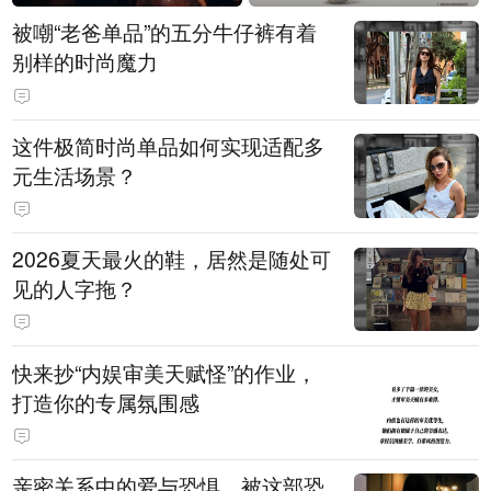
被嘲“老爸单品”的五分牛仔裤有着
别样的时尚魔力
这件极简时尚单品如何实现适配多
元生活场景？
2026夏天最火的鞋，居然是随处可
见的人字拖？
快来抄“内娱审美天赋怪”的作业，
打造你的专属氛围感
亲密关系中的爱与恐惧，被这部恐