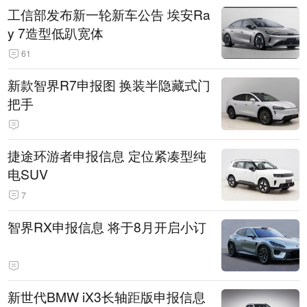
工信部发布新一轮新车公告 埃安Ra
y 7造型低趴宽体
61
新款智界R7申报图 换装半隐藏式门
把手
捷途环游者申报信息 定位紧凑型纯
电SUV
7
智界RX申报信息 将于8月开启小订
新世代BMW iX3长轴距版申报信息