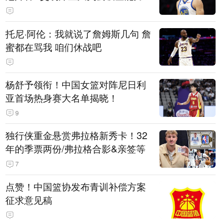
托尼·阿伦：我就说了詹姆斯几句 詹
蜜都在骂我 咱们休战吧
杨舒予领衔！中国女篮对阵尼日利
亚首场热身赛大名单揭晓！
9
独行侠重金悬赏弗拉格新秀卡！32
年的季票两份/弗拉格合影&亲签等
7
点赞！中国篮协发布青训补偿方案
征求意见稿