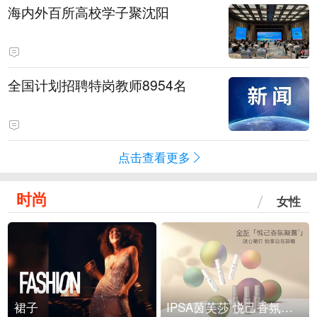
海内外百所高校学子聚沈阳
全国计划招聘特岗教师8954名
点击查看更多
时尚
女性
裙子
IPSA茵芙莎 悦己香氛凝露上市