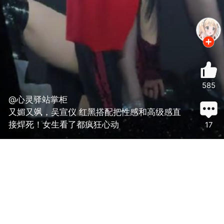
585
@心灵驿站掌柜
又媚又飒，吴宣仪 红黑搭配把性感和高级感直
接焊死！女生看了都疯狂心动
17