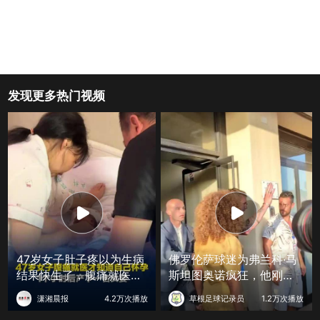
发现更多热门视频
47岁女子肚子疼以为生病
佛罗伦萨球迷为弗兰科·马
结果快生了，腹痛就医才
斯坦图奥诺疯狂，他刚从
知怀孕1小时后产下女婴
皇家马德里租借加盟！
潇湘晨报
4.2万次播放
草根足球记录员
1.2万次播放