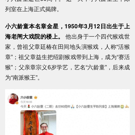
列室在上海正式揭牌。
小六龄童本名章金星，1950年3月12日出生于上
海老闸大戏院的楼上。
他出身于一个四代猴戏世
家，曾祖父章廷椿在田间地头演猴戏，人称“活猴
章”；祖父章益生把绍剧猴戏带到上海，成为“赛活
猴”；父亲章宗义6岁学艺，艺名“六龄童”，后来成
为“南派猴王”。