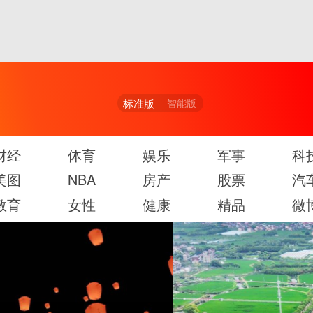
标准版
智能版
财经
体育
娱乐
军事
科
美图
NBA
房产
股票
汽
教育
女性
健康
精品
微