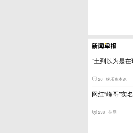
“土到以为是在
20
娱乐资本论
网红“峰哥”实
238
信网