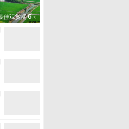
图集
6
厄瓜多尔总统诺沃亚会见阿根廷
/
6