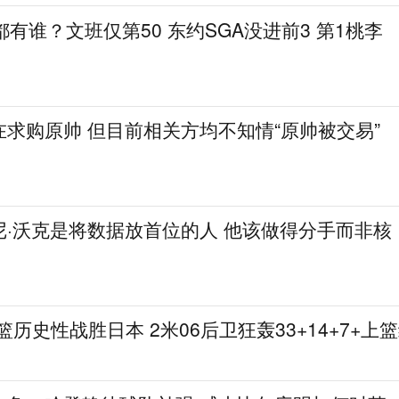
都有谁？文班仅第50 东约SGA没进前3 第1桃李
求购原帅 但目前相关方均不知情“原帅被交易”
尼·沃克是将数据放首位的人 他该做得分手而非核
篮历史性战胜日本 2米06后卫狂轰33+14+7+上