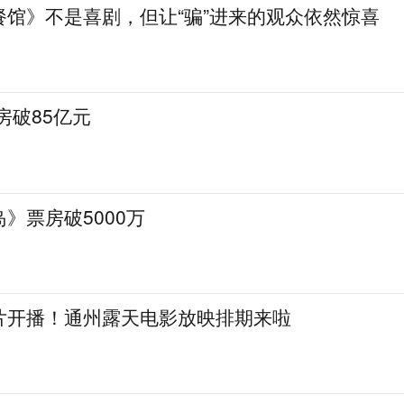
餐馆》不是喜剧，但让“骗”进来的观众依然惊喜
房破85亿元
》票房破5000万
片开播！通州露天电影放映排期来啦