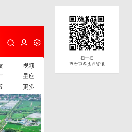
扫一扫
扫一扫
查看更多热点资讯
查看更多热点资讯
技
视频
车
星座
博
更多