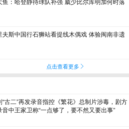
大鱼：哈登静待球队补强 威少比尔库明加何时落
里夫斯中国行石狮站看提线木偶戏 体验闽南非遗
点击查看更多
剧“古二”再发录音指控《繁花》总制片涉毒，剧方
录音中王家卫称“一点够了，要不然又要出事”