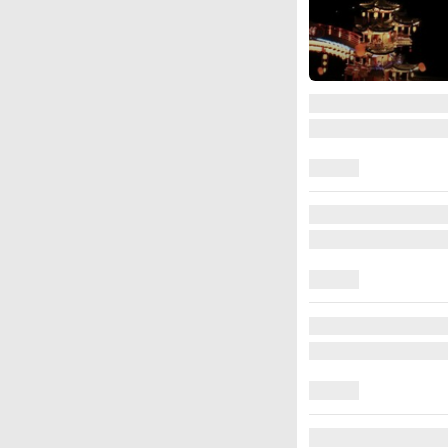
图集
上海：七彩稻