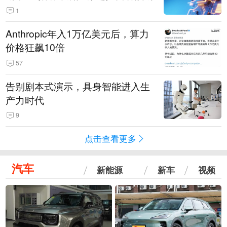
1
Anthropic年入1万亿美元后，算力
价格狂飙10倍
57
告别剧本式演示，具身智能进入生
产力时代
9
点击查看更多
汽车
新能源
新车
视频