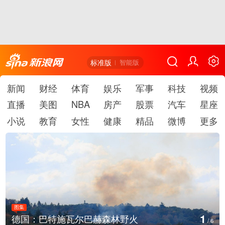
标准版
智能版
新闻
财经
体育
娱乐
军事
科技
视频
直播
美图
NBA
房产
股票
汽车
星座
小说
教育
女性
健康
精品
微博
更多
图集
1
德国：巴特施瓦尔巴赫森林野火
/
6