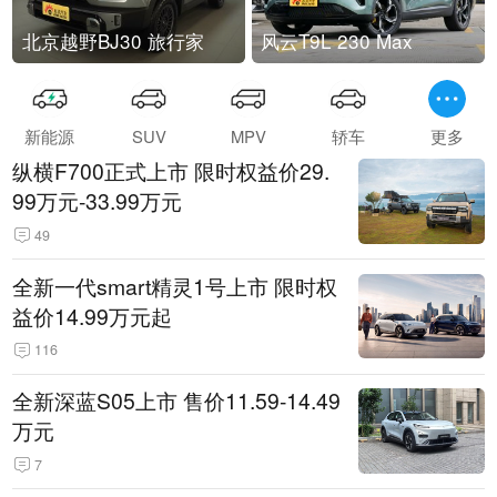
北京越野BJ30 旅行家
风云T9L 230 Max
新能源
SUV
MPV
轿车
更多
纵横F700正式上市 限时权益价29.
99万元-33.99万元
49
全新一代smart精灵1号上市 限时权
益价14.99万元起
116
全新深蓝S05上市 售价11.59-14.49
万元
7