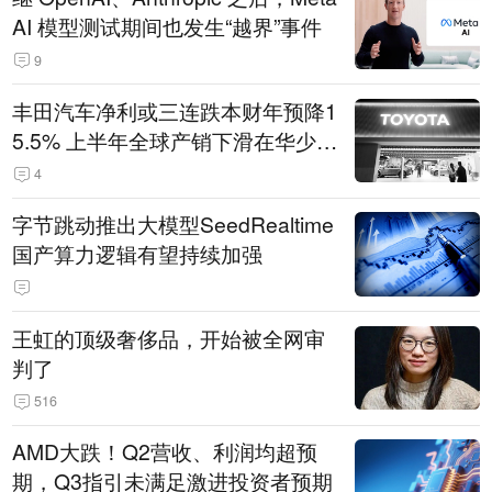
AI 模型测试期间也发生“越界”事件
9
丰田汽车净利或三连跌本财年预降1
5.5% 上半年全球产销下滑在华少卖
14.3万辆
4
字节跳动推出大模型SeedRealtime
国产算力逻辑有望持续加强
王虹的顶级奢侈品，开始被全网审
判了
516
AMD大跌！Q2营收、利润均超预
期，Q3指引未满足激进投资者预期