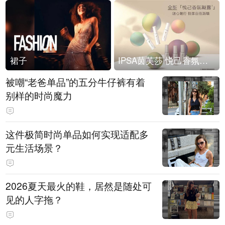
裙子
IPSA茵芙莎 悦己香氛凝露上市
被嘲“老爸单品”的五分牛仔裤有着
别样的时尚魔力
这件极简时尚单品如何实现适配多
元生活场景？
2026夏天最火的鞋，居然是随处可
见的人字拖？