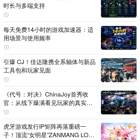
时长与多端支持
每天免费14小时的游戏加速器：适
用场景与使用频率
引爆 CJ！佳达隆携全系轴体与新品
工具包和玩家见面
《代号：对决》ChinaJoy首秀收
官：从线下爆满看见玩家的真实期
待
虎牙游戏发行IP矩阵再落重磅一
子！顶流“女明星”ZANMANG LOO