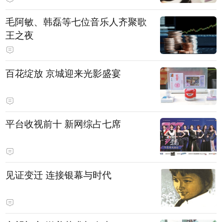
毛阿敏、韩磊等七位音乐人齐聚歌
王之夜
百花绽放 京城迎来光影盛宴
平台收视前十 新网综占七席
见证变迁 连接银幕与时代