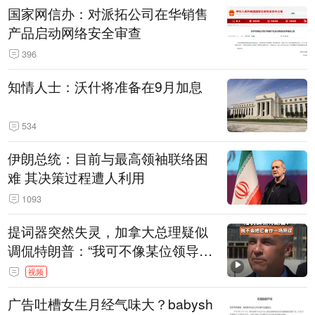
国家网信办：对派拓公司在华销售
产品启动网络安全审查
396
知情人士：沃什将准备在9月加息
534
伊朗总统：目前与最高领袖联络困
难 其决策过程遭人利用
1093
提词器突然失灵，加拿大总理疑似
调侃特朗普：“我可不像某位领导
人，把这当成一场阴谋”，全场哄笑
视频
广告吐槽女生月经气味大？babysh