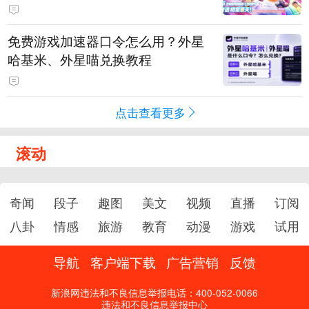
PY 正版3D消除手游《消消奇遇》
惊喜曝光
免费游戏加速器口令怎么用？外星
哈基米、外星喵兑换教程
点击查看更多
滚动
奇闻
段子
趣图
美文
视频
直播
订阅
八卦
情感
旅游
教育
动漫
游戏
试用
导航
客户端下载
广告营销
反馈
新浪网违法和不良信息举报电话：400-052-0066
违法和不良信息举报中心