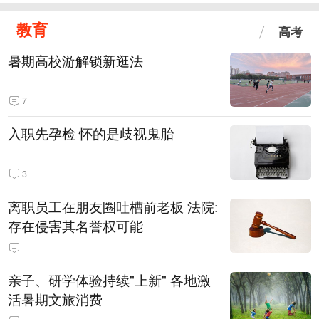
教育
高考
暑期高校游解锁新逛法
7
入职先孕检 怀的是歧视鬼胎
3
离职员工在朋友圈吐槽前老板 法院:
存在侵害其名誉权可能
亲子、研学体验持续"上新" 各地激
活暑期文旅消费