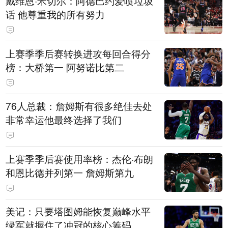
戴维恩·米切尔：阿德巴约爱喷垃圾
话 他尊重我的所有努力
上赛季季后赛转换进攻每回合得分
榜：大桥第一 阿努诺比第二
76人总裁：詹姆斯有很多绝佳去处
非常幸运他最终选择了我们
上赛季季后赛使用率榜：杰伦·布朗
和恩比德并列第一 詹姆斯第九
美记：只要塔图姆能恢复巅峰水平
绿军就握住了冲冠的核心筹码