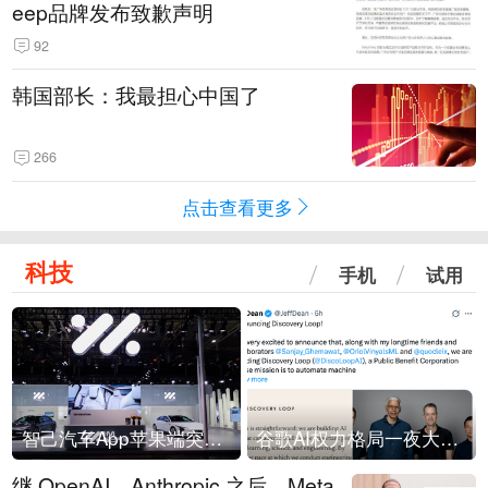
eep品牌发布致歉声明
92
韩国部长：我最担心中国了
266
点击查看更多
科技
手机
试用
智己汽车App苹果端突然“下架”
谷歌AI权力格局一夜大洗牌
继 OpenAI、Anthropic 之后，Meta