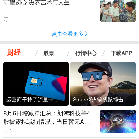
守望初心 滋养艺术与人生
点击查看更多
财经
股票
行情中心
下载APP
运营商干掉了流量卡，他们真的玩不起了
SpaceX火箭残骸撞击月球
8月6日增减持汇总：朗鸿科技等4
股披露拟减持情况，当日暂无A股
公司披露拟增持情况（表）
3