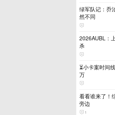
绿军队记：乔治
然不同
2026AUB
杀
⏳️小卡案时间
万
看看谁来了！综
旁边
1