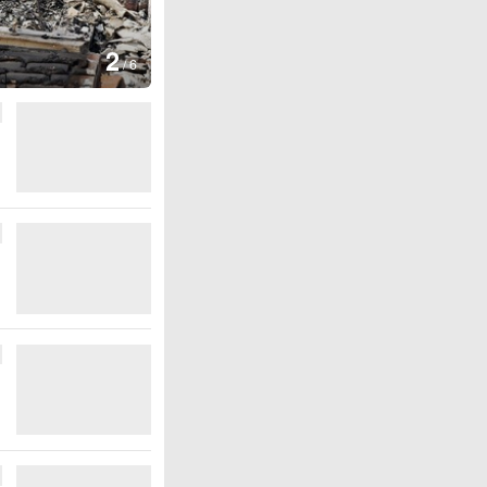
图集
3
云南弥勒：欢庆
/
6