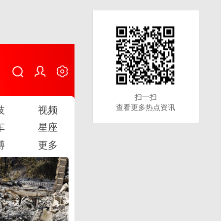
扫一扫
扫一扫
查看更多热点资讯
查看更多热点资讯
技
视频
车
星座
博
更多