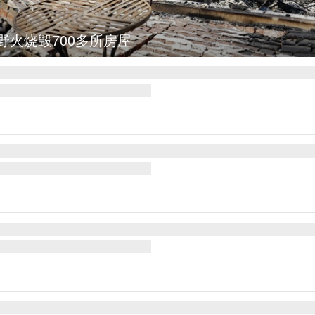
图集
叙利亚：大马士革发生爆炸