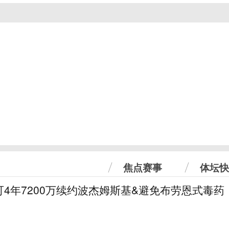
焦点赛事
体坛快
4年7200万续约波杰姆斯基&避免布劳恩式毒药