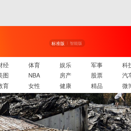
标准版
智能版
财经
体育
娱乐
军事
科
美图
NBA
房产
股票
汽
教育
女性
健康
精品
微