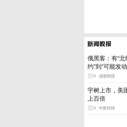
俄黑客：有“北
约”到“可能发
0
成都商报
宇树上市，美
上百倍
3
中新经纬