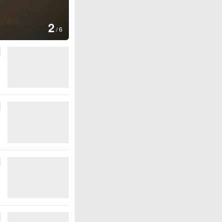
图集
2
美国：肯尼迪宣布医疗改革新举
/
6