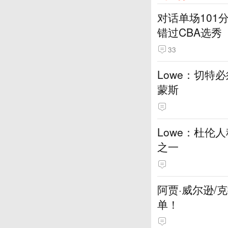
对话单场101
错过CBA选秀
33
Lowe：切特
蒙斯
Lowe：杜伦
之一
阿贾·威尔逊/
单！