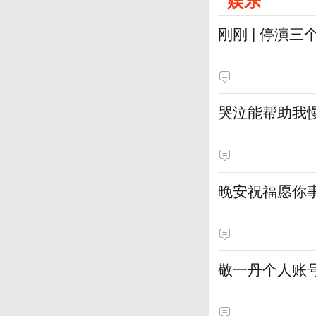
娱乐
刚刚 | 停演
哭泣能帮助我
晚安祝福愿你
敬一丹个人账