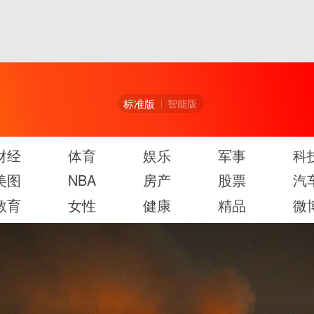
标准版
智能版
财经
体育
娱乐
军事
科
美图
NBA
房产
股票
汽
教育
女性
健康
精品
微