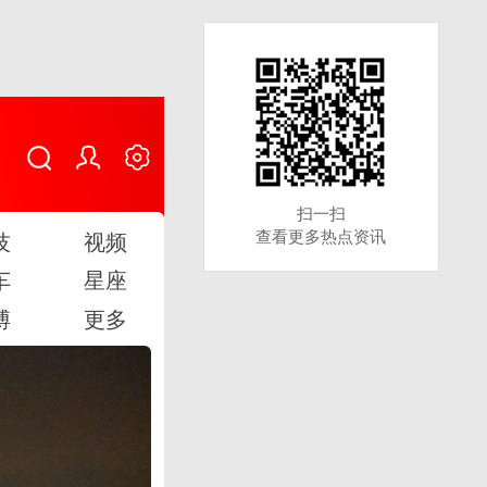
扫一扫
扫一扫
查看更多热点资讯
查看更多热点资讯
技
视频
车
星座
博
更多