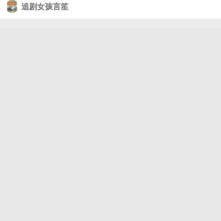
追剧女孩言笙