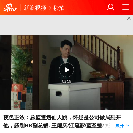
新浪视频
秒拍
03:59
夜色正浓：总监遭遇仙人跳，怀疑是公司做局想开
他，怒刚HR副总裁. 王耀庆/江疏影/蓝盈莹/ #三分钟
展开