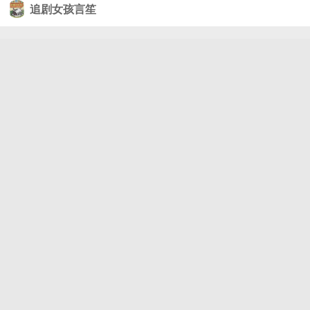
追剧女孩言笙