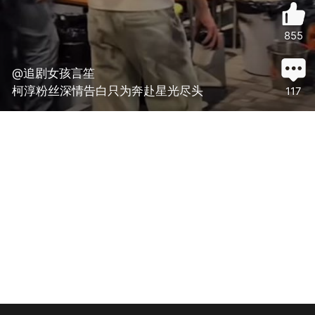
855
@追剧女孩言笙
柯淳粉丝深情告白只为奔赴星光尽头
117