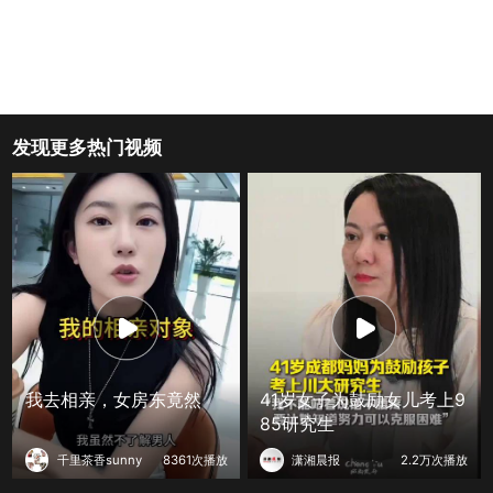
发现更多热门视频
我去相亲，女房东竟然
41岁女子为鼓励女儿考上9
85研究生
千里茶香sunny
8361次播放
潇湘晨报
2.2万次播放