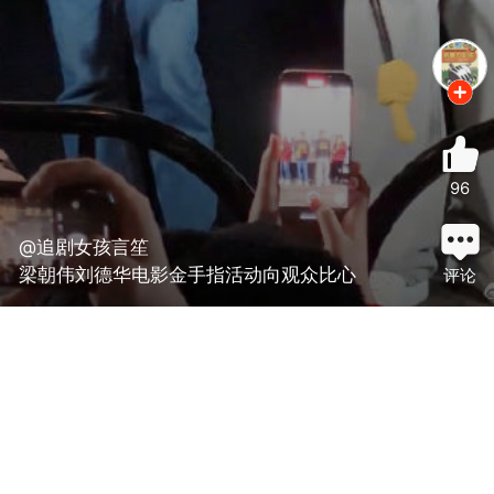
96
@追剧女孩言笙
梁朝伟刘德华电影金手指活动向观众比心
评论