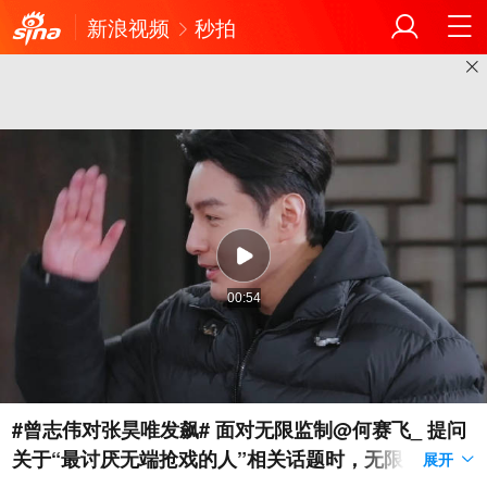
新浪视频
秒拍
00:54
#曾志伟对张昊唯发飙# 面对无限监制@何赛飞_ 提问
关于“最讨厌无端抢戏的人”相关话题时，无限艺员@
展开