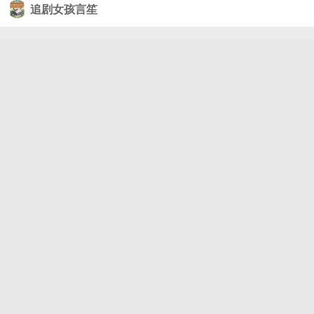
张昊唯 和@张伦硕-Shawn 在台下交谈闲聊，被现场
追剧女孩言笙
的无限总经理、无限监制@曾志偉獎門人 当场提醒：
老师讲话的时候，你们两个人还讲话干嘛呢？无限监
制@吳鎮宇DD的食食猪樂部 也随即发问缘由，二人
立刻诚恳致歉。明晚20:20正片上线，更多精彩内容等
你来看～#无限超越班#