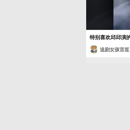
追剧女孩言笙