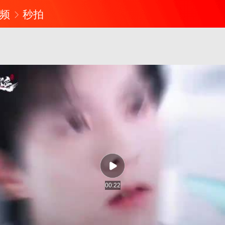
频
秒拍
00:22