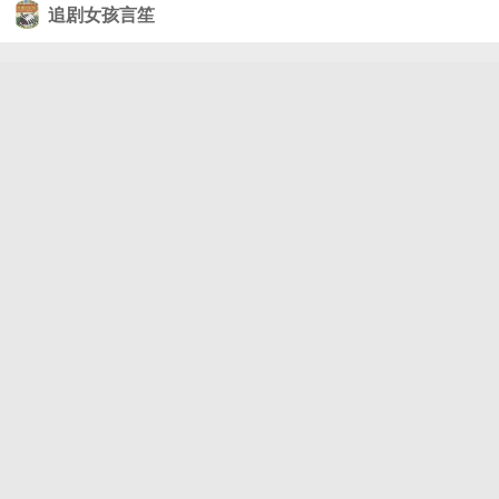
杨抱起撒贝宁作势要扔水里，大家都以为他只是玩一
追剧女孩言笙
下，结果他真的啪一下扔下去了。 扔就扔吧，他还扔
到水线上了，这玩意很硬，一般游泳时撞到上面都会
很疼。撒贝宁砸在上面，半天没抬起头，上来后腰那
块红了。