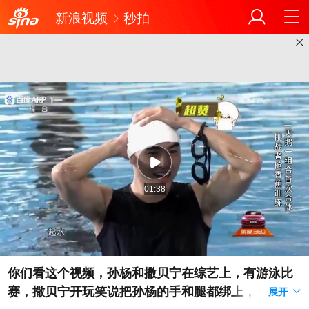
新浪视频
秒拍
01:38
你们看这个视频，孙杨和撒贝宁在综艺上，有游泳比
赛，撒贝宁开玩笑说把孙杨的手和腿都绑上，之后孙
展开