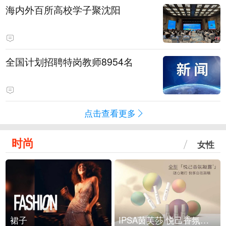
海内外百所高校学子聚沈阳
全国计划招聘特岗教师8954名
点击查看更多
时尚
女性
裙子
IPSA茵芙莎 悦己香氛凝露上市