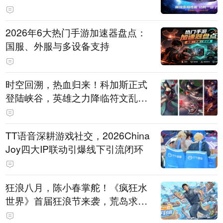
打造旗舰供电方案
2026年6大热门手游加速器盘点：
国服、外服与多设备支持
时空回溯，热血归来！科加斯正式
登陆峡谷，英雄之力降临符文乱
斗！
TT语音深耕游戏社交，2026China
Joy四大IP联动引爆线下引流闭环
狂浪八月，陈小春掌舵！《疯狂水
世界》首届狂浪节来袭，荒岛求生
直播即将开启