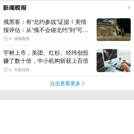
俄黑客：有“北约参战”证据！美情
报评估：从“俄不会碰北约”到“可能
发动有限攻击”
0
成都商报
宇树上市，美团、红杉、经纬创投
赚了数十倍，中小机构斩获上百倍
3
中新经纬
点击查看更多