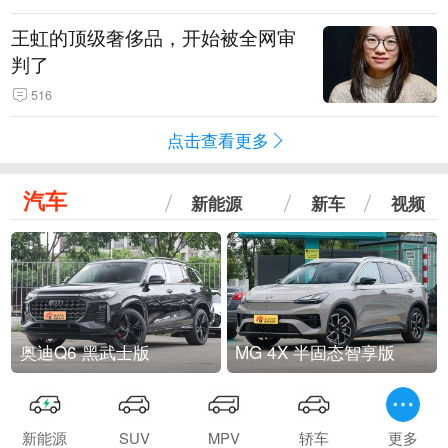
王虹的顶级奢侈品，开始被全网审
判了
516
点击查看更多
汽车
新能源
新车
视频
奥迪Q6 黑武士版
MG 4X 半固态智享版
新能源
SUV
MPV
轿车
更多