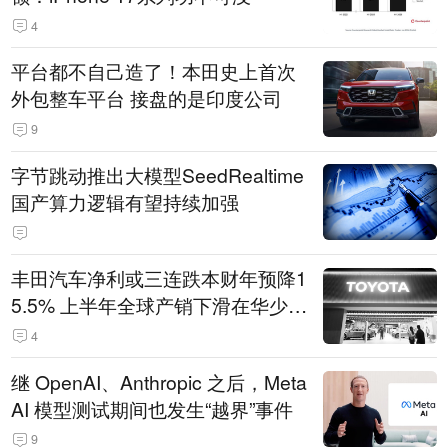
4
平台都不自己造了！本田史上首次
外包整车平台 接盘的是印度公司
9
字节跳动推出大模型SeedRealtime
国产算力逻辑有望持续加强
丰田汽车净利或三连跌本财年预降1
5.5% 上半年全球产销下滑在华少卖
14.3万辆
4
继 OpenAI、Anthropic 之后，Meta
AI 模型测试期间也发生“越界”事件
9