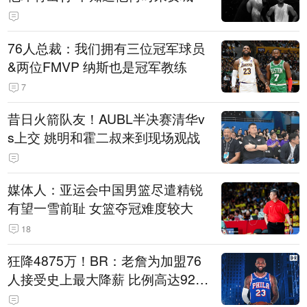
76人总裁：我们拥有三位冠军球员
&两位FMVP 纳斯也是冠军教练
7
昔日火箭队友！AUBL半决赛清华v
s上交 姚明和霍二叔来到现场观战
媒体人：亚运会中国男篮尽遣精锐
有望一雪前耻 女篮夺冠难度较大
18
狂降4875万！BR：老詹为加盟76
人接受史上最大降薪 比例高达92.
6%