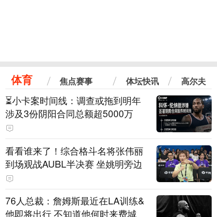
体育
焦点赛事
体坛快讯
高尔夫
⏳️小卡案时间线：调查或拖到明年
涉及3份阴阳合同总额超5000万
看看谁来了！综合格斗名将张伟丽
到场观战AUBL半决赛 坐姚明旁边
76人总裁：詹姆斯最近在LA训练&
他即将出行 不知道他何时来费城