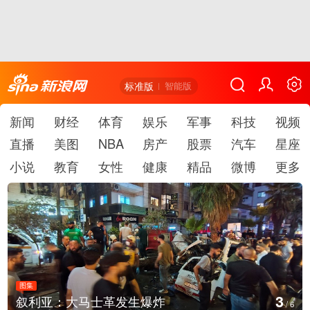
标准版
智能版
新闻
财经
体育
娱乐
军事
科技
视频
直播
美图
NBA
房产
股票
汽车
星座
小说
教育
女性
健康
精品
微博
更多
图集
4
云南弥勒：欢庆火把节
/
6