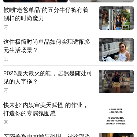
被嘲“老爸单品”的五分牛仔裤有着
别样的时尚魔力
这件极简时尚单品如何实现适配多
元生活场景？
2026夏天最火的鞋，居然是随处可
见的人字拖？
快来抄“内娱审美天赋怪”的作业，
打造你的专属氛围感
亲密关系中的爱与恐惧，被这部恐