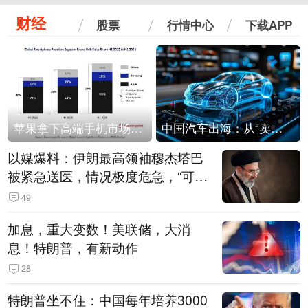
财经
股票
行情中心
下载APP
苹果拿下高端手机市场65%的份额：iPhone 17系列功不可没
中国汽车出海：从“卖出去”到“走进去”
以媒爆料：伊朗最高领袖穆杰塔巴
被紧急送医，情况极度危急，“可能
随时会死去”
49
加息，重大变数！美联储，大消
息！特朗普，有新动作
28
特朗普坐不住：中国每年培养3000