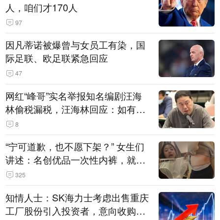
人，咱们才170人
97
因凡蒂诺被爆曾与女员工有染，国
际足联、欧足联紧急回应
47
网红“峰哥”实名举报知名编剧汪海
林偷税漏税，汪海林回应：如有违
法行为，相关机构自会进行评判和
8
处理
“宁可道歉，也不愿下架？” 女生们
讲述：名创优品一次性内裤，就
是“一次性社死”单品？
325
知情人士：SK海力士考虑出售重庆
工厂股份引入投资者，意向收购方