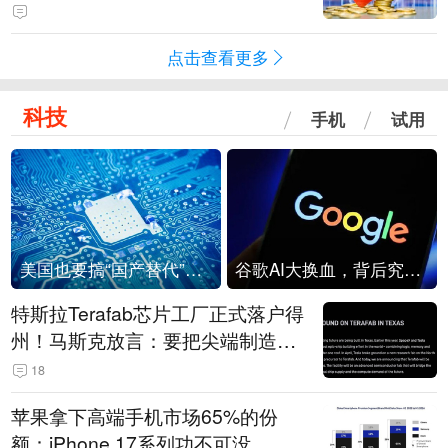
可能包括中国本土基金及产业资本
点击查看更多
科技
手机
试用
美国也要搞“国产替代”？先算清三笔账
谷歌AI大换血，背后究竟发生了什么？
特斯拉Terafab芯片工厂正式落户得
州！马斯克放言：要把尖端制造带
回美国
18
苹果拿下高端手机市场65%的份
额：iPhone 17系列功不可没