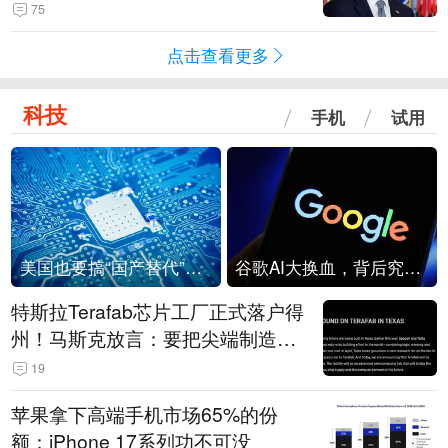
75
点击查看更多
科技
手机
试用
美国也要搞“国产替代”？先算清三笔账
谷歌AI大换血，背后究竟发生了什么？
特斯拉Terafab芯片工厂正式落户得
州！马斯克放言：要把尖端制造带
回美国
19
苹果拿下高端手机市场65%的份
额：iPhone 17系列功不可没