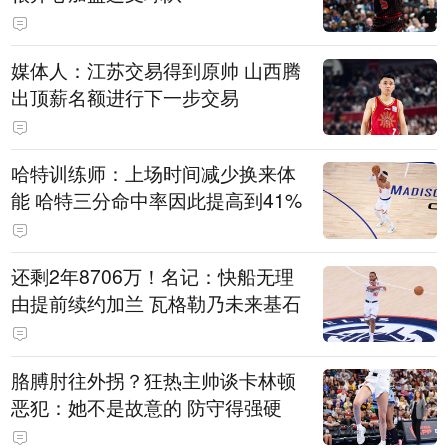
媒体人：江苏交易得到原帅 山西腾
出顶薪名额进行下一步交易
哈特训练师：上场时间减少换来体
能 哈特三分命中率因此提高到41%
还剩2年8706万！名记：快船无理
由提前续约加兰 瓦格勒乃未来基石
胳膊肘往外拐？狂热主帅谈卡林顿
恶犯：她不是故意的 防守得强硬