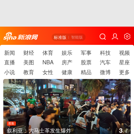
标准版
智能版
新闻
财经
体育
娱乐
军事
科技
视频
直播
美图
NBA
房产
股票
汽车
星座
小说
教育
女性
健康
精品
微博
更多
图集
4
叙利亚：大马士革发生爆炸
/
6