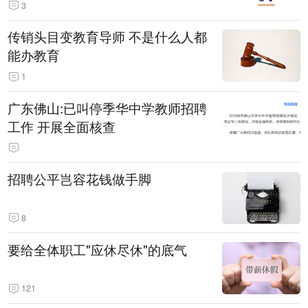
3
传销头目变教育导师 不是什么人都
能办教育
1
广东佛山:已叫停季华中学教师招聘
工作 开展全面核查
招聘公平岂容花钱做手脚
8
要给全体职工"应休尽休"的底气
121