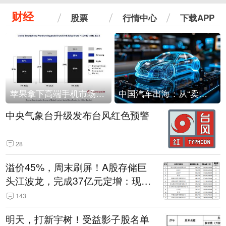
财经
股票
行情中心
下载APP
苹果拿下高端手机市场65%的份额：iPhone 17系列功不可没
中国汽车出海：从“卖出去”到“走进去”
中央气象台升级发布台风红色预警
28
溢价45%，周末刷屏！A股存储巨
头江波龙，完成37亿元定增：现价
386.6元，定增价560元
143
明天，打新宇树！受益影子股名单