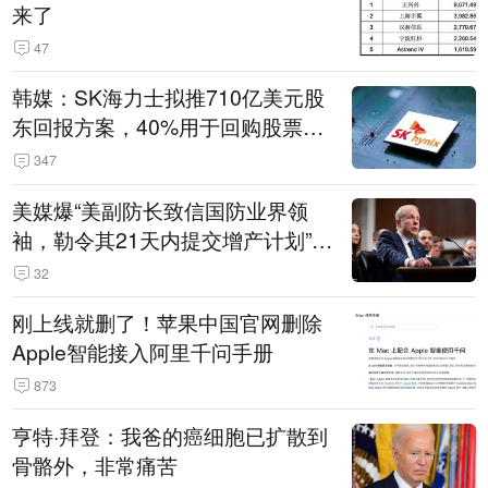
来了
47
韩媒：SK海力士拟推710亿美元股
东回报方案，40%用于回购股票，
相当于美股发行规模
347
美媒爆“美副防长致信国防业界领
袖，勒令其21天内提交增产计划”，
五角大楼回应
32
刚上线就删了！苹果中国官网删除
Apple智能接入阿里千问手册
873
亨特·拜登：我爸的癌细胞已扩散到
骨骼外，非常痛苦