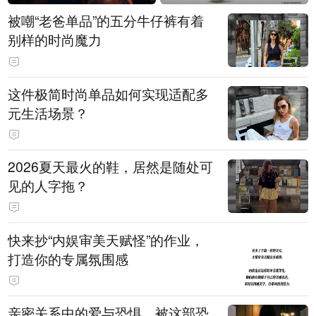
被嘲“老爸单品”的五分牛仔裤有着
别样的时尚魔力
这件极简时尚单品如何实现适配多
元生活场景？
2026夏天最火的鞋，居然是随处可
见的人字拖？
快来抄“内娱审美天赋怪”的作业，
打造你的专属氛围感
亲密关系中的爱与恐惧，被这部恐