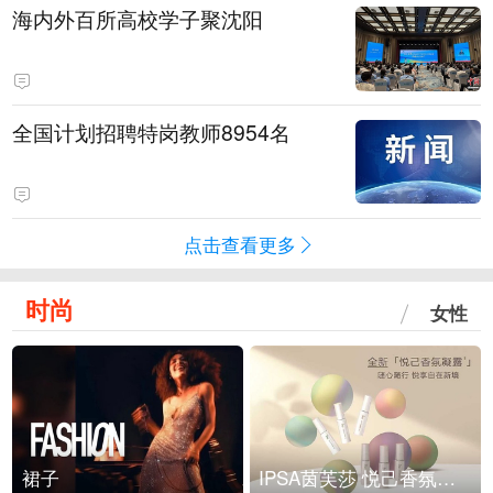
海内外百所高校学子聚沈阳
全国计划招聘特岗教师8954名
点击查看更多
时尚
女性
裙子
IPSA茵芙莎 悦己香氛凝露上市