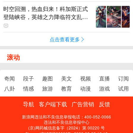
时空回溯，热血归来！科加斯正式
登陆峡谷，英雄之力降临符文乱
斗！
点击查看更多
滚动
奇闻
段子
趣图
美文
视频
直播
订阅
八卦
情感
旅游
教育
动漫
游戏
试用
导航
客户端下载
广告营销
反馈
新浪网违法和不良信息举报电话：400-052-0066
违法和不良信息举报中心
(京)网药械信息备字（2024）第 00220 号