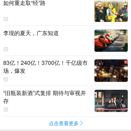
如何重走取“经”路
李现的夏天，广东知道
83亿！240亿！3700亿！千亿级市
场，爆发
“旧瓶装新酒”式复排 期待与审视并
存
点击查看更多