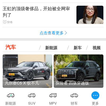
王虹的顶级奢侈品，开始被全网审
判了
516
点击查看更多
汽车
新能源
新车
视频
凡尔赛C5 X 驭不凡
探险者 四驱穿越版
新能源
SUV
MPV
轿车
更多