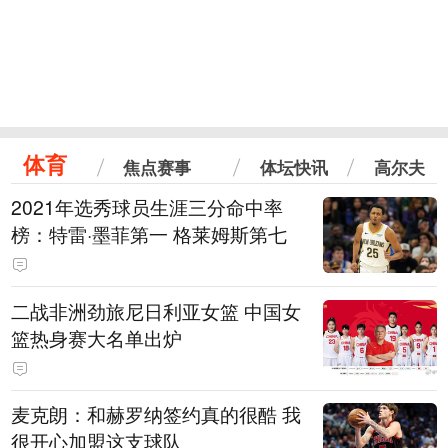
体育
焦点赛事
体坛快讯
高尔夫
2021年选秀球员生涯三分命中率
榜：特雷·墨菲第一 格莱姆斯第七
二战非洲劲旅尼日利亚女篮 中国女
篮热身赛大名单出炉
麦克朗：和赫罗纳签约真的很酷 我
很开心加盟这支球队