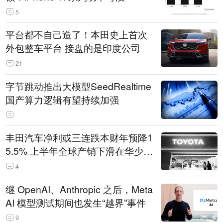
5
平台都不自己造了！本田史上首次
外包整车平台 接盘的是印度公司
21
字节跳动推出大模型SeedRealtime
国产算力逻辑有望持续加强
丰田汽车净利或三连跌本财年预降1
5.5% 上半年全球产销下滑在华少卖
14.3万辆
4
继 OpenAI、Anthropic 之后，Meta
AI 模型测试期间也发生“越界”事件
9