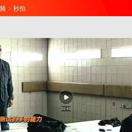
频
秒拍
02:43