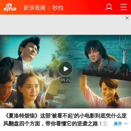
新浪视频
秒拍
05:21
《夏洛特烦恼》这部'被看不起'的小电影到底凭什么逆
风翻盘四个方面，带你看懂它的逆袭之路！沈腾、马
展开