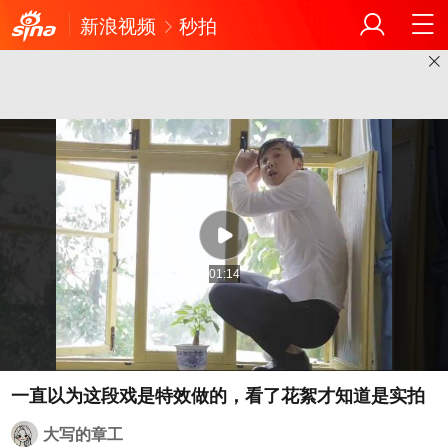
新浪视频
秒拍
01:14
大写的章工