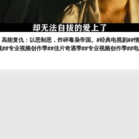
高能复仇：以恶制恶，炸碎毒枭帝国。#经典电视剧##情
##专业视频创作季##佳片奇遇季##专业视频创作季##电影