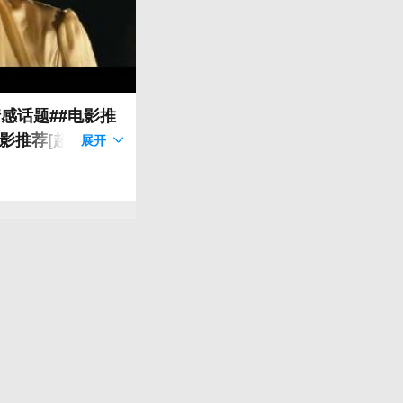
感话题##电影推
推荐[超话]##
展开