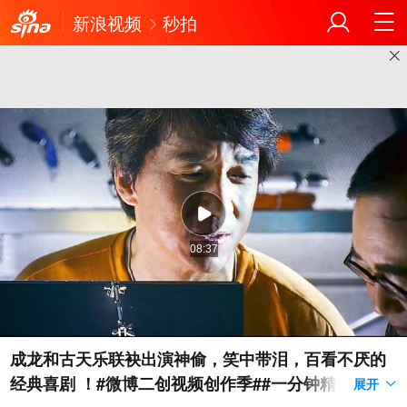
新浪视频
秒拍
08:37
成龙和古天乐联袂出演神偷，笑中带泪，百看不厌的
经典喜剧 ！#微博二创视频创作季##一分钟精选视频
展开