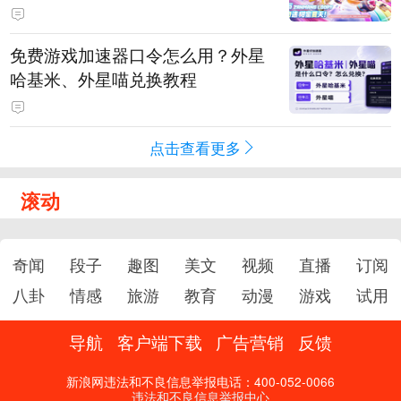
PY 正版3D消除手游《消消奇遇》
惊喜曝光
免费游戏加速器口令怎么用？外星
哈基米、外星喵兑换教程
点击查看更多
滚动
奇闻
段子
趣图
美文
视频
直播
订阅
八卦
情感
旅游
教育
动漫
游戏
试用
导航
客户端下载
广告营销
反馈
新浪网违法和不良信息举报电话：400-052-0066
违法和不良信息举报中心