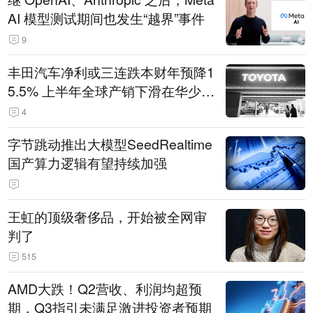
AI 模型测试期间也发生“越界”事件
9
丰田汽车净利或三连跌本财年预降1
5.5% 上半年全球产销下滑在华少卖
14.3万辆
4
字节跳动推出大模型SeedRealtime
国产算力逻辑有望持续加强
王虹的顶级奢侈品，开始被全网审
判了
515
AMD大跌！Q2营收、利润均超预
期，Q3指引未满足激进投资者预期