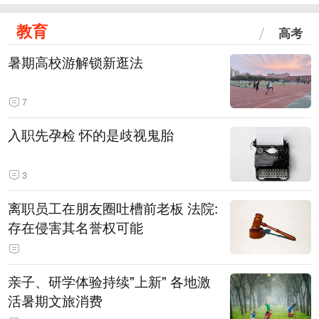
教育
高考
暑期高校游解锁新逛法
7
入职先孕检 怀的是歧视鬼胎
3
离职员工在朋友圈吐槽前老板 法院:
存在侵害其名誉权可能
亲子、研学体验持续"上新" 各地激
活暑期文旅消费