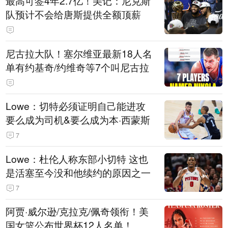
最高可签4年2.7亿！美记：尼克斯
队预计不会给唐斯提供全额顶薪
尼古拉大队！塞尔维亚最新18人名
单有约基奇/约维奇等7个叫尼古拉
Lowe：切特必须证明自己能进攻
要么成为司机&要么成为本·西蒙斯
7
Lowe：杜伦人称东部小切特 这也
是活塞至今没和他续约的原因之一
7
阿贾·威尔逊/克拉克/佩奇领衔！美
国女篮公布世界杯12人名单！