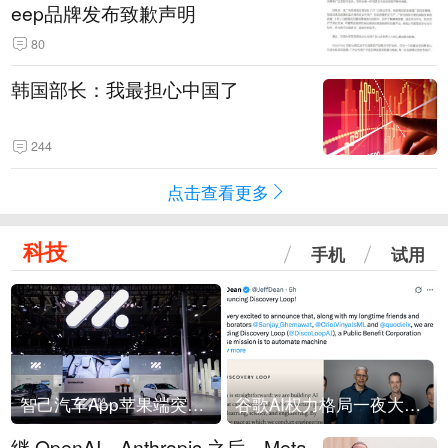
eep品牌发布致歉声明
80
韩国部长：我最担心中国了
244
点击查看更多
科技
手机
试用
智己汽车App苹果端突然“下架”
谷歌AI权力格局一夜大洗牌
继 OpenAI、Anthropic 之后，Meta