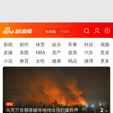
标准版
智能版
新闻
财经
体育
娱乐
军事
科技
视频
直播
美图
NBA
房产
股票
汽车
星座
小说
教育
女性
健康
精品
微博
更多
图集
3
美国：肯尼迪宣布医疗改革新举措
/
6