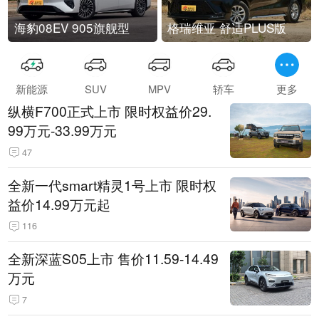
海豹08EV 905旗舰型
格瑞维亚 舒适PLUS版
新能源
SUV
MPV
轿车
更多
纵横F700正式上市 限时权益价29.
99万元-33.99万元
47
全新一代smart精灵1号上市 限时权
益价14.99万元起
116
全新深蓝S05上市 售价11.59-14.49
万元
7