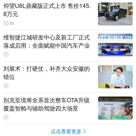
仰望U8L鼎藏版正式上市 售价145.
8万元
53
维智捷江城研发中心及新工厂正式
落成启用：全面赋能中国汽车产业
刘展术：打硬仗，补齐大众安徽的
错位
别克至境将全系首次整车OTA升级
覆盖智舱与辅助驾驶四大场景
点击查看更多