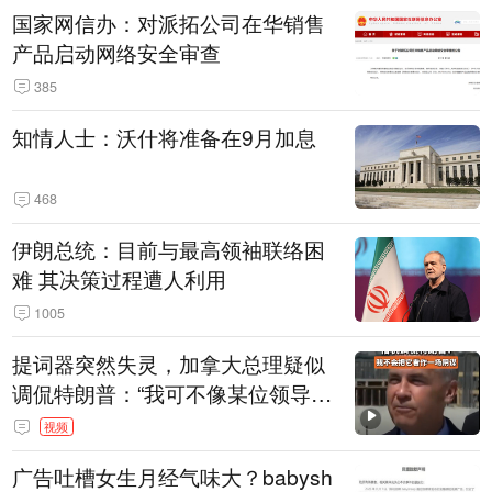
国家网信办：对派拓公司在华销售
产品启动网络安全审查
385
知情人士：沃什将准备在9月加息
468
伊朗总统：目前与最高领袖联络困
难 其决策过程遭人利用
1005
提词器突然失灵，加拿大总理疑似
调侃特朗普：“我可不像某位领导
人，把这当成一场阴谋”，全场哄笑
视频
广告吐槽女生月经气味大？babysh