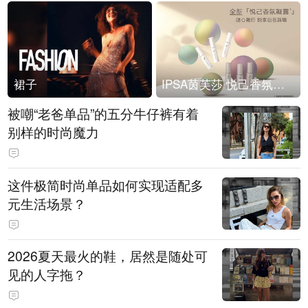
裙子
IPSA茵芙莎 悦己香氛凝露上市
被嘲“老爸单品”的五分牛仔裤有着
别样的时尚魔力
这件极简时尚单品如何实现适配多
元生活场景？
2026夏天最火的鞋，居然是随处可
见的人字拖？