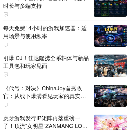
时长与多端支持
每天免费14小时的游戏加速器：适
用场景与使用频率
引爆 CJ！佳达隆携全系轴体与新品
工具包和玩家见面
《代号：对决》ChinaJoy首秀收
官：从线下爆满看见玩家的真实期
待
虎牙游戏发行IP矩阵再落重磅一
子！顶流“女明星”ZANMANG LOO