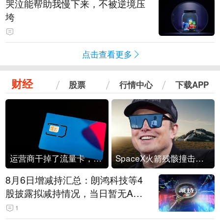
哭泣能帮助我慢下来，不被逆境压
垮
点击查看更多
财经
股票
行情中心
下载APP
运营商干掉了流量卡，他们真的玩不起了
SpaceX火箭残骸撞击月球
8月6日增减持汇总：朗鸿科技等4
股披露拟减持情况，当日暂无A股
公司披露拟增持情况（表）
1