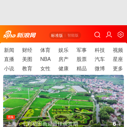
标准版
智能版
新闻
财经
体育
娱乐
军事
科技
视频
直播
美图
NBA
房产
股票
汽车
星座
小说
教育
女性
健康
精品
微博
更多
图集
1
厄瓜多尔总统诺沃亚会见阿根廷总统米莱
/
6