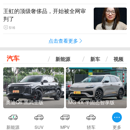
王虹的顶级奢侈品，开始被全网审
判了
516
点击查看更多
汽车
新能源
新车
视频
奥迪Q6 黑武士版
MG 4X 半固态智享版
新能源
SUV
MPV
轿车
更多