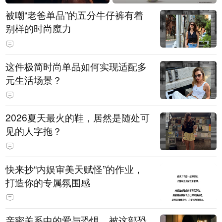
被嘲“老爸单品”的五分牛仔裤有着
别样的时尚魔力
这件极简时尚单品如何实现适配多
元生活场景？
2026夏天最火的鞋，居然是随处可
见的人字拖？
快来抄“内娱审美天赋怪”的作业，
打造你的专属氛围感
亲密关系中的爱与恐惧，被这部恐