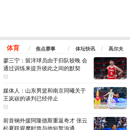
体育
焦点赛事
体坛快讯
高尔夫
廖三宁：留洋球员由于归队较晚 会
通过训练来提升彼此之间的默契
媒体人：山东男篮和南京同曦关于
王岚嵚的谈判已经停止
前首钢外援阿隆德斯重返奇才 张云
松夏联观摩时曾与他短暂沟通