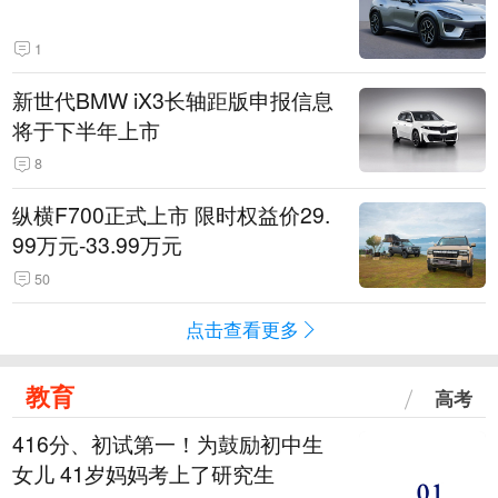
1
新世代BMW iX3长轴距版申报信息
将于下半年上市
8
纵横F700正式上市 限时权益价29.
99万元-33.99万元
50
点击查看更多
教育
高考
416分、初试第一！为鼓励初中生
女儿 41岁妈妈考上了研究生