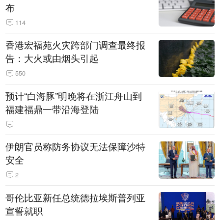
布
114
香港宏福苑火灾跨部门调查最终报
告：大火或由烟头引起
550
预计“白海豚”明晚将在浙江舟山到
福建福鼎一带沿海登陆
伊朗官员称防务协议无法保障沙特
安全
2
哥伦比亚新任总统德拉埃斯普列亚
宣誓就职