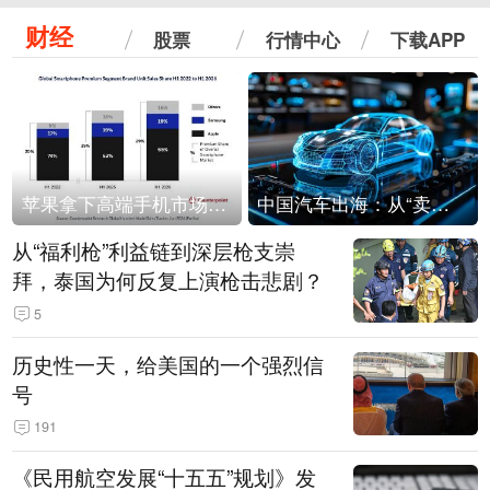
财经
股票
行情中心
下载APP
苹果拿下高端手机市场65%的份额：iPhone 17系列功不可没
中国汽车出海：从“卖出去”到“走进去”
从“福利枪”利益链到深层枪支崇
拜，泰国为何反复上演枪击悲剧？
5
历史性一天，给美国的一个强烈信
号
191
《民用航空发展“十五五”规划》发