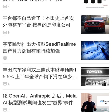
4
平台都不自己造了！本田史上首次
外包整车平台 接盘的是印度公司
9
字节跳动推出大模型SeedRealtime
国产算力逻辑有望持续加强
丰田汽车净利或三连跌本财年预降1
5.5% 上半年全球产销下滑在华少卖
14.3万辆
4
继 OpenAI、Anthropic 之后，Meta
AI 模型测试期间也发生“越界”事件
9