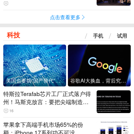
点击查看更多
科技
手机
试用
美国也要搞“国产替代”？先算清三笔账
谷歌AI大换血，背后究竟发生了什么？
特斯拉Terafab芯片工厂正式落户得
州！马斯克放言：要把尖端制造带
回美国
16
苹果拿下高端手机市场65%的份
额：iPhone 17系列功不可没