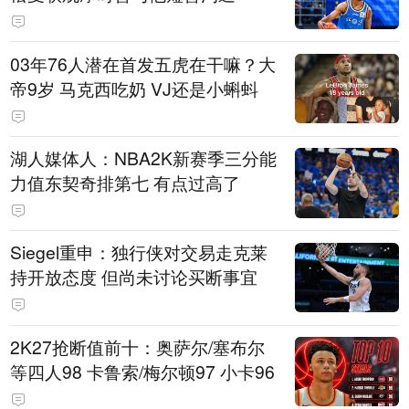
03年76人潜在首发五虎在干嘛？大
帝9岁 马克西吃奶 VJ还是小蝌蚪
湖人媒体人：NBA2K新赛季三分能
力值东契奇排第七 有点过高了
Siegel重申：独行侠对交易走克莱
持开放态度 但尚未讨论买断事宜
2K27抢断值前十：奥萨尔/塞布尔
等四人98 卡鲁索/梅尔顿97 小卡96