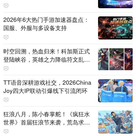
打造旗舰供电方案
2026年6大热门手游加速器盘点：
国服、外服与多设备支持
时空回溯，热血归来！科加斯正式
登陆峡谷，英雄之力降临符文乱
斗！
TT语音深耕游戏社交，2026China
Joy四大IP联动引爆线下引流闭环
狂浪八月，陈小春掌舵！《疯狂水
世界》首届狂浪节来袭，荒岛求生
直播即将开启