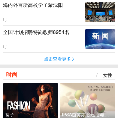
海内外百所高校学子聚沈阳
全国计划招聘特岗教师8954名
点击查看更多
时尚
女性
裙子
IPSA茵芙莎 悦己香氛凝露上市