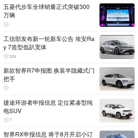
五菱代步车全球销量正式突破300
万辆
工信部发布新一轮新车公告 埃安Ra
y 7造型低趴宽体
329
新款智界R7申报图 换装半隐藏式门
把手
捷途环游者申报信息 定位紧凑型纯
电SUV
7
智界RX申报信息 将于8月开启小订