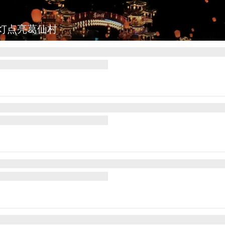
灯点亮葛仙村