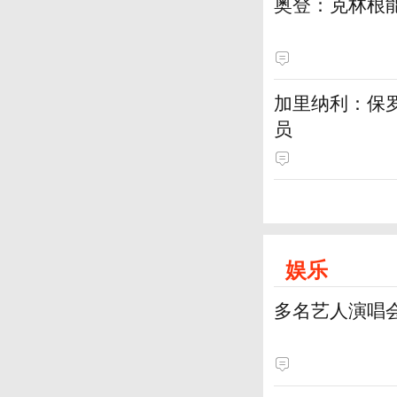
奥登：克林根
加里纳利：保
员
娱乐
多名艺人演唱