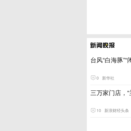
台风“白海豚”
0
新华社
三万家门店，“
10
新浪财经头条