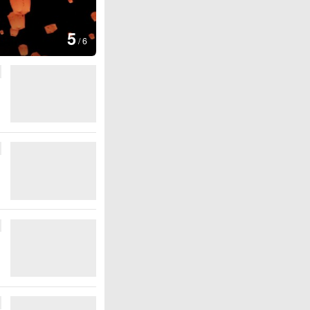
图集
5
上海：七彩稻田画迎最佳观赏期
/
6