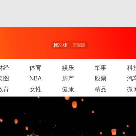
标准版
智能版
财经
体育
娱乐
军事
科
美图
NBA
房产
股票
汽
教育
女性
健康
精品
微