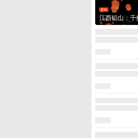
图集
江西铅山：千