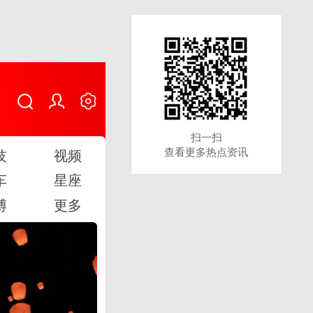
扫一扫
扫一扫
查看更多热点资讯
查看更多热点资讯
技
视频
车
星座
博
更多