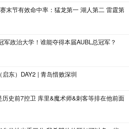
季后赛末节有效命中率：猛龙第一 湖人第二 雷霆第
冠军政治大学！谁能夺得本届AUBL总冠军？
启东）DAY2 | 青岛惜败深圳
历史前7控卫 库里&魔术师&刺客等排在他前面