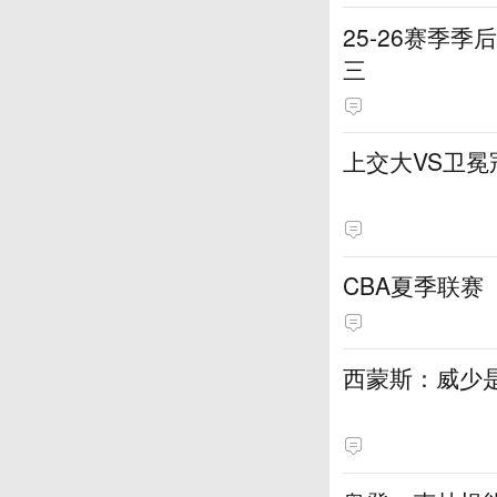
25-26赛季
三
上交大VS卫冕
CBA夏季联赛（
西蒙斯：威少是