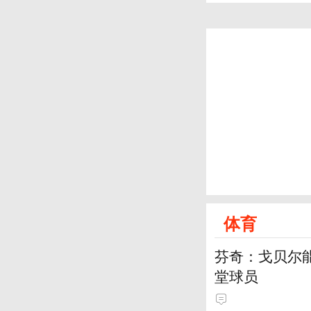
体育
芬奇：戈贝尔
堂球员