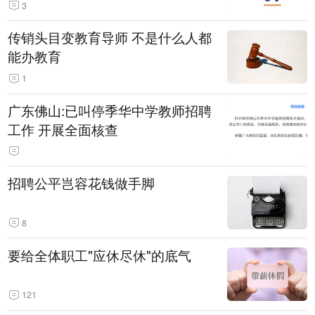
3
传销头目变教育导师 不是什么人都
能办教育
1
广东佛山:已叫停季华中学教师招聘
工作 开展全面核查
招聘公平岂容花钱做手脚
8
要给全体职工"应休尽休"的底气
121