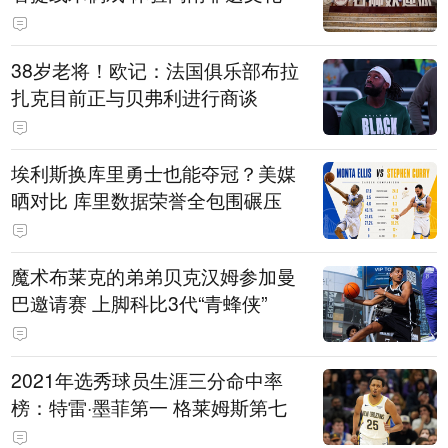
38岁老将！欧记：法国俱乐部布拉
扎克目前正与贝弗利进行商谈
埃利斯换库里勇士也能夺冠？美媒
晒对比 库里数据荣誉全包围碾压
魔术布莱克的弟弟贝克汉姆参加曼
巴邀请赛 上脚科比3代“青蜂侠”
2021年选秀球员生涯三分命中率
榜：特雷·墨菲第一 格莱姆斯第七