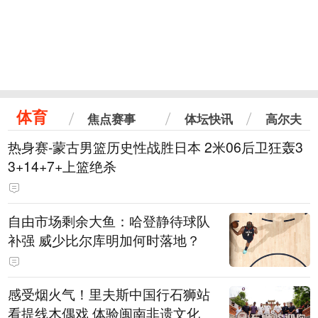
体育
焦点赛事
体坛快讯
高尔夫
热身赛-蒙古男篮历史性战胜日本 2米06后卫狂轰3
3+14+7+上篮绝杀
自由市场剩余大鱼：哈登静待球队
补强 威少比尔库明加何时落地？
感受烟火气！里夫斯中国行石狮站
看提线木偶戏 体验闽南非遗文化