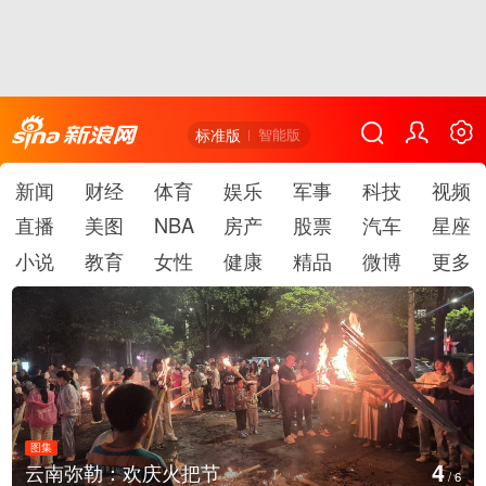
标准版
智能版
新闻
财经
体育
娱乐
军事
科技
视频
直播
美图
NBA
房产
股票
汽车
星座
小说
教育
女性
健康
精品
微博
更多
图集
4
云南弥勒：欢庆火把节
/
6