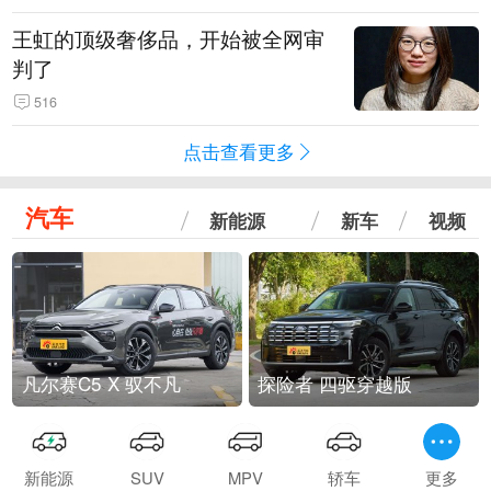
王虹的顶级奢侈品，开始被全网审
判了
516
点击查看更多
汽车
新能源
新车
视频
凡尔赛C5 X 驭不凡
探险者 四驱穿越版
新能源
SUV
MPV
轿车
更多