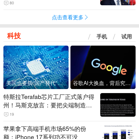
80
点击查看更多
科技
手机
试用
美国也要搞“国产替代”？先算清三笔账
谷歌AI大换血，背后究竟发生了什么？
特斯拉Terafab芯片工厂正式落户得
州！马斯克放言：要把尖端制造带
回美国
19
苹果拿下高端手机市场65%的份
额：iPhone 17系列功不可没