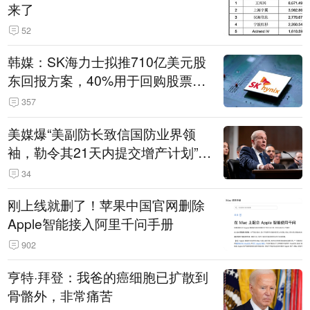
来了
52
韩媒：SK海力士拟推710亿美元股
东回报方案，40%用于回购股票，
相当于美股发行规模
357
美媒爆“美副防长致信国防业界领
袖，勒令其21天内提交增产计划”，
五角大楼回应
34
刚上线就删了！苹果中国官网删除
Apple智能接入阿里千问手册
902
亨特·拜登：我爸的癌细胞已扩散到
骨骼外，非常痛苦