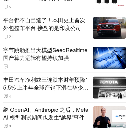
5
平台都不自己造了！本田史上首次
外包整车平台 接盘的是印度公司
21
字节跳动推出大模型SeedRealtime
国产算力逻辑有望持续加强
丰田汽车净利或三连跌本财年预降1
5.5% 上半年全球产销下滑在华少卖
14.3万辆
4
继 OpenAI、Anthropic 之后，Meta
AI 模型测试期间也发生“越界”事件
9