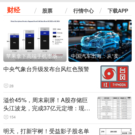
财经
股票
行情中心
下载APP
苹果拿下高端手机市场65%的份额：iPhone 17系列功不可没
中国汽车出海：从“卖出去”到“走进去”
中央气象台升级发布台风红色预警
28
溢价45%，周末刷屏！A股存储巨
头江波龙，完成37亿元定增：现价
386.6元，定增价560元
154
明天，打新宇树！受益影子股名单