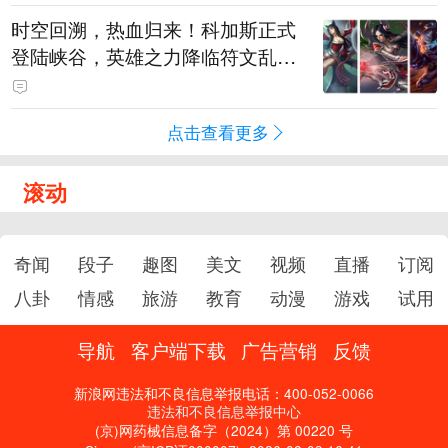
时空回溯，热血归来！科加斯正式
登陆峡谷，英雄之力降临符文乱
斗！
点击查看更多
滚动
奇闻
段子
趣图
美文
视频
直播
订阅
八卦
情感
旅游
教育
动漫
游戏
试用
导航
客户端下载
广告营销
反馈
新浪网违法和不良信息举报电话：400-052-0066
违法和不良信息举报中心
(京)网药械信息备字（2024）第 00220 号