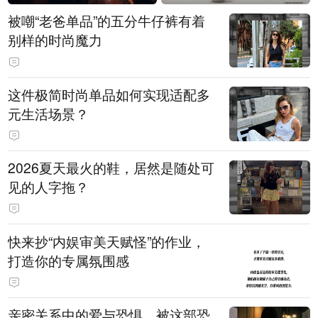
被嘲“老爸单品”的五分牛仔裤有着
别样的时尚魔力
这件极简时尚单品如何实现适配多
元生活场景？
2026夏天最火的鞋，居然是随处可
见的人字拖？
快来抄“内娱审美天赋怪”的作业，
打造你的专属氛围感
亲密关系中的爱与恐惧，被这部恐