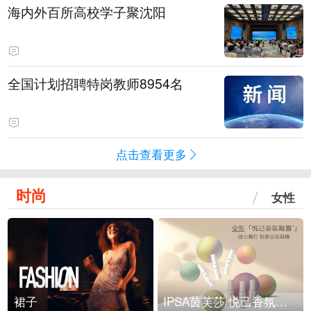
海内外百所高校学子聚沈阳
全国计划招聘特岗教师8954名
点击查看更多
时尚
女性
裙子
IPSA茵芙莎 悦己香氛凝露上市