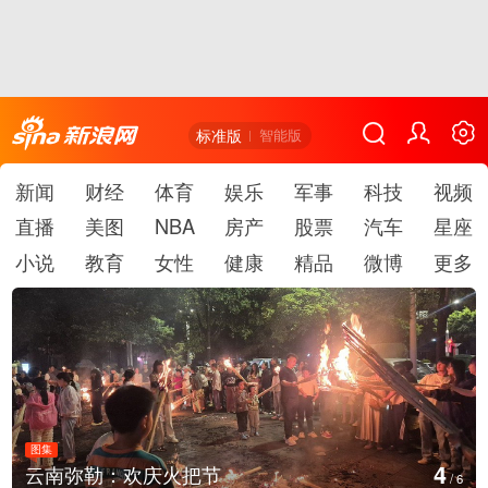
标准版
智能版
新闻
财经
体育
娱乐
军事
科技
视频
直播
美图
NBA
房产
股票
汽车
星座
小说
教育
女性
健康
精品
微博
更多
图集
4
云南弥勒：欢庆火把节
/
6