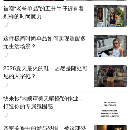
被嘲“老爸单品”的五分牛仔裤有着
别样的时尚魔力
这件极简时尚单品如何实现适配多
元生活场景？
2026夏天最火的鞋，居然是随处可
见的人字拖？
快来抄“内娱审美天赋怪”的作业，
打造你的专属氛围感
亲密关系中的爱与恐惧，被这部恐