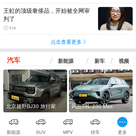
王虹的顶级奢侈品，开始被全网审
判了
516
点击查看更多
汽车
新能源
新车
视频
北京越野BJ30 旅行家
风云T9L 230 Max
新能源
SUV
MPV
轿车
更多