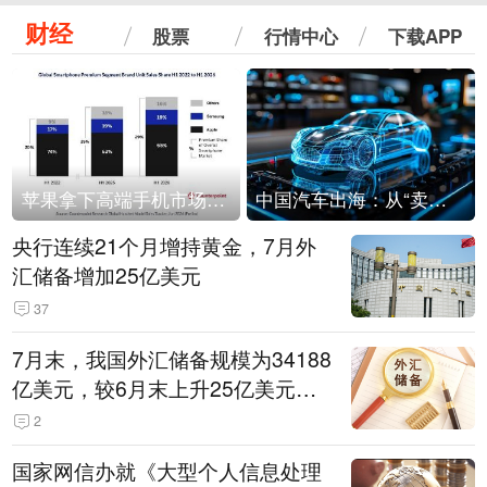
财经
股票
行情中心
下载APP
苹果拿下高端手机市场65%的份额：iPhone 17系列功不可没
中国汽车出海：从“卖出去”到“走进去”
央行连续21个月增持黄金，7月外
汇储备增加25亿美元
37
7月末，我国外汇储备规模为34188
亿美元，较6月末上升25亿美元，
升幅为0.07%
2
国家网信办就《大型个人信息处理