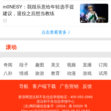
m0NESY：我很乐意给年轻选手提
建议，退役之后想当教练
点击查看更多
滚动
奇闻
段子
趣图
美文
视频
直播
订阅
八卦
情感
旅游
教育
动漫
游戏
试用
导航
客户端下载
广告营销
反馈
新浪网违法和不良信息举报电话：400-052-0066
违法和不良信息举报中心
(京)网药械信息备字（2024）第 00220 号
Sina.cn(京ICP证000007)
2026-08-07 18:53