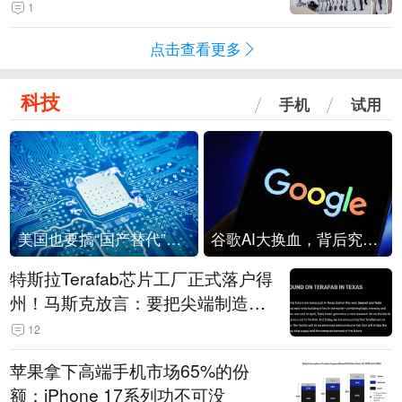
1
点击查看更多
科技
手机
试用
美国也要搞“国产替代”？先算清三笔账
谷歌AI大换血，背后究竟发生了什么？
特斯拉Terafab芯片工厂正式落户得
州！马斯克放言：要把尖端制造带
回美国
12
苹果拿下高端手机市场65%的份
额：iPhone 17系列功不可没