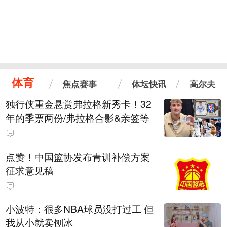
体育
焦点赛事
体坛快讯
高尔夫
独行侠重金悬赏弗拉格新秀卡！32
年的季票两份/弗拉格合影&亲签等
点赞！中国篮协发布青训补偿方案
征求意见稿
小波特：很多NBA球员没打过工 但
我从小就卖刨冰