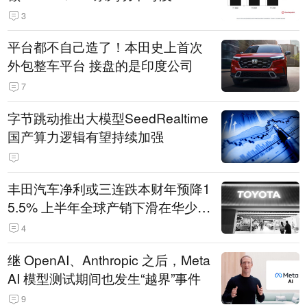
3
平台都不自己造了！本田史上首次
外包整车平台 接盘的是印度公司
7
字节跳动推出大模型SeedRealtime
国产算力逻辑有望持续加强
丰田汽车净利或三连跌本财年预降1
5.5% 上半年全球产销下滑在华少卖
14.3万辆
4
继 OpenAI、Anthropic 之后，Meta
AI 模型测试期间也发生“越界”事件
9