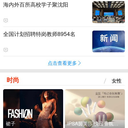
海内外百所高校学子聚沈阳
全国计划招聘特岗教师8954名
点击查看更多
时尚
女性
裙子
IPSA茵芙莎 悦己香氛凝露上市