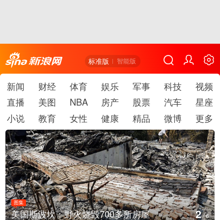
标准版
智能版
新闻
财经
体育
娱乐
军事
科技
视频
直播
美图
NBA
房产
股票
汽车
星座
小说
教育
女性
健康
精品
微博
更多
图集
2
美国斯波坎：野火烧毁700多所房屋
/
6