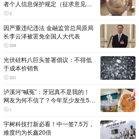
者个人信息保护规定（征求意见
稿）》公开征求意见
2
因严重违纪违法 金融监管总局原局
长李云泽被罢免全国人大代表
529
光伏硅料八巨头签署倡议：不得低
于成本价销售
331
泸溪河“喊冤”：牙冠真不是我的！
网友为何不信了？今年至少发生5
起“食品冤案”
1
宇树科技打新必看！中一签7.5万，
难度约为长鑫20倍