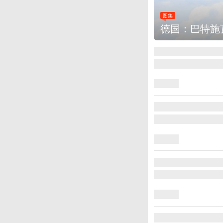
图集
德国：巴特施