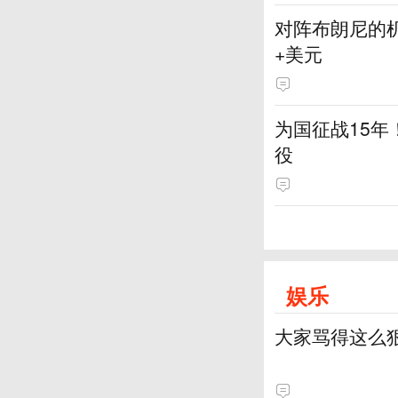
对阵布朗尼的机
+美元
为国征战15年
役
娱乐
大家骂得这么狠