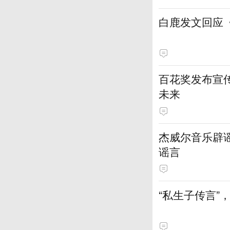
白鹿发文回应
百花奖发布宣
未来
杰威尔音乐辟
谣言
“私生子传言”