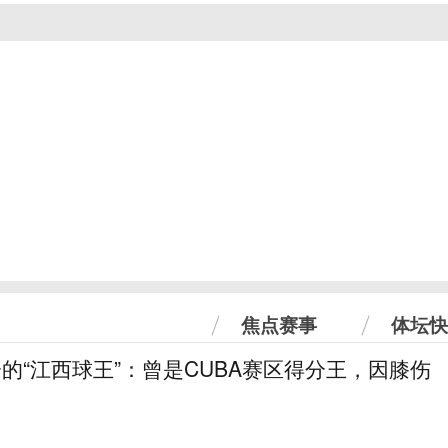
焦点赛事
体坛快
分的“江西球王”：曾是CUBA赛区得分王，因膝伤