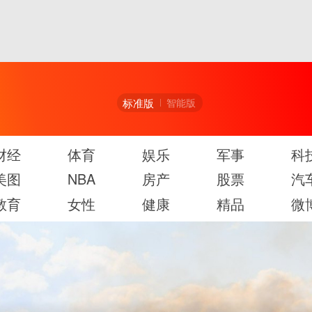
标准版
智能版
财经
体育
娱乐
军事
科
美图
NBA
房产
股票
汽
教育
女性
健康
精品
微