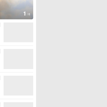
1
/
6