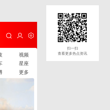
扫一扫
扫一扫
查看更多热点资讯
查看更多热点资讯
技
视频
车
星座
博
更多