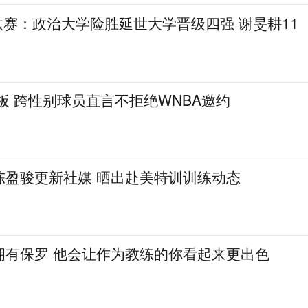
L淘汰赛：政治大学险胜延世大学晋级四强 谢旻耕11
篮板 跨性别球员直言不拒绝WNBA邀约
陈盈骏更新社媒 晒出赴美特训训练动态
拥有保罗 他会让作为教练的你看起来更出色