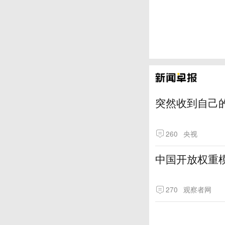
突然收到自己
260
央视
中国开放权重模
270
观察者网