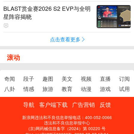
BLAST赏金赛2026 S2 EVP与全明
星阵容揭晓
点击查看更多
滚动
奇闻
段子
趣图
美文
视频
直播
订阅
八卦
情感
旅游
教育
动漫
游戏
试用
导航
客户端下载
广告营销
反馈
新浪网违法和不良信息举报电话：400-052-0066
违法和不良信息举报中心
(京)网药械信息备字（2024）第 00220 号