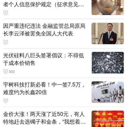
者个人信息保护规定（征求意见
稿）》公开征求意见
因严重违纪违法 金融监管总局原局
长李云泽被罢免全国人大代表
光伏硅料八巨头签署倡议：不得低
于成本价销售
302
宇树科技打新必看！中一签7.5万，
难度约为长鑫20倍
金价大涨！两天涨了近50元，有人
特地赶去选镯子和金条，“我想着买