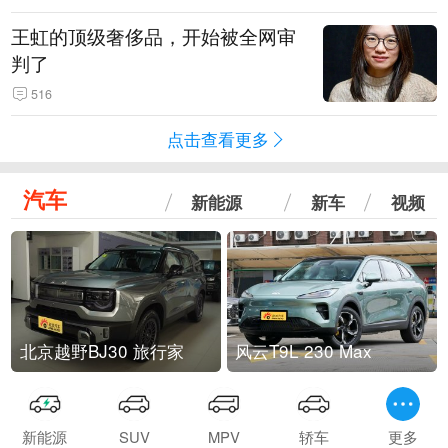
王虹的顶级奢侈品，开始被全网审
判了
516
点击查看更多
汽车
新能源
新车
视频
北京越野BJ30 旅行家
风云T9L 230 Max
新能源
SUV
MPV
轿车
更多