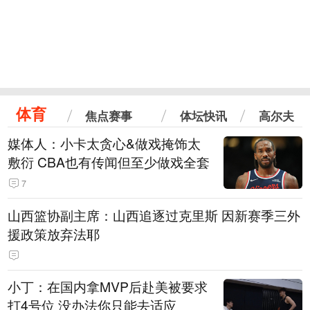
体育
焦点赛事
体坛快讯
高尔夫
媒体人：小卡太贪心&做戏掩饰太
敷衍 CBA也有传闻但至少做戏全套
7
山西篮协副主席：山西追逐过克里斯 因新赛季三外
援政策放弃法耶
小丁：在国内拿MVP后赴美被要求
打4号位 没办法你只能去适应