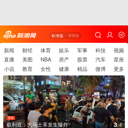
标准版
智能版
新闻
财经
体育
娱乐
军事
科技
视频
直播
美图
NBA
房产
股票
汽车
星座
小说
教育
女性
健康
精品
微博
更多
图集
3
叙利亚：大马士革发生爆炸
/
6