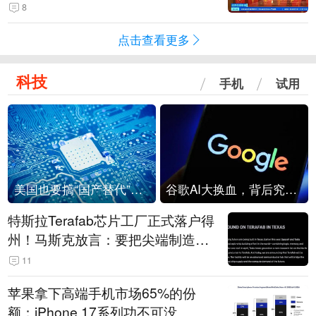
起来可以保值，小批量进一些货”
8
点击查看更多
科技
手机
试用
美国也要搞“国产替代”？先算清三笔账
谷歌AI大换血，背后究竟发生了什么？
特斯拉Terafab芯片工厂正式落户得
州！马斯克放言：要把尖端制造带
回美国
11
苹果拿下高端手机市场65%的份
额：iPhone 17系列功不可没