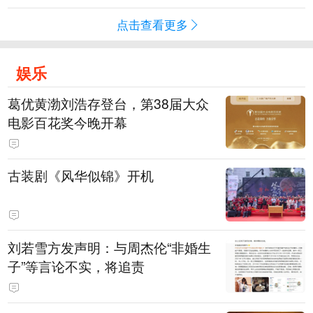
点击查看更多
娱乐
葛优黄渤刘浩存登台，第38届大众
电影百花奖今晚开幕
古装剧《风华似锦》开机
刘若雪方发声明：与周杰伦“非婚生
子”等言论不实，将追责