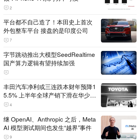
2
平台都不自己造了！本田史上首次
外包整车平台 接盘的是印度公司
7
字节跳动推出大模型SeedRealtime
国产算力逻辑有望持续加强
丰田汽车净利或三连跌本财年预降1
5.5% 上半年全球产销下滑在华少卖
14.3万辆
4
继 OpenAI、Anthropic 之后，Meta
AI 模型测试期间也发生“越界”事件
9