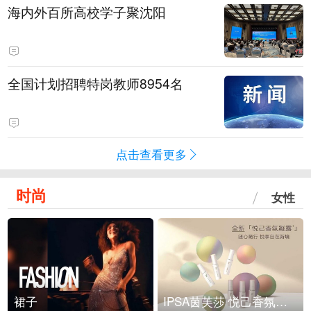
海内外百所高校学子聚沈阳
全国计划招聘特岗教师8954名
点击查看更多
时尚
女性
裙子
IPSA茵芙莎 悦己香氛凝露上市