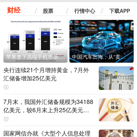
财经
股票
行情中心
下载APP
苹果拿下高端手机市场65%的份额：iPhone 17系列功不可没
中国汽车出海：从“卖出去”到“走进去”
央行连续21个月增持黄金，7月外
汇储备增加25亿美元
7月末，我国外汇储备规模为34188
亿美元，较6月末上升25亿美元，
升幅为0.07%
国家网信办就《大型个人信息处理