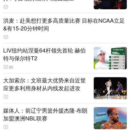
洪麦：赴美想打更多高质量比赛 目标在NCAA立足
&有15-20分钟时间
LIV纽约站涅曼64杆领先首轮 赫伯
特与保尔特T2
20
大加索尔：文班最大优势来自近筐
应更多利用身材从内线发起进攻
媒体人：前辽宁男篮外援杰隆·布朗
加盟澳洲NBL联赛