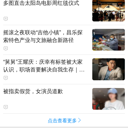
多图直击太阳岛电影周红毯仪式
摇滚之夜联动“吉他小镇”，昌乐探
索特色产业与文旅融合新路径
“舅舅”王耀庆：庆幸有标签被大家
认识，职场首要解决自我生存｜有
艺思
被指卖假货，女演员道歉
点击查看更多