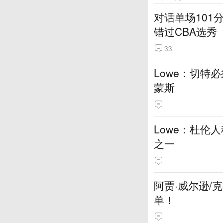
对话单场101
错过CBA选秀
33
Lowe：切特
蒙斯
Lowe：杜伦
之一
阿贾·威尔逊/
单！