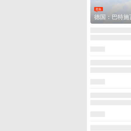
图集
德国：巴特施