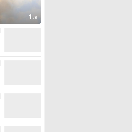
1
/
6