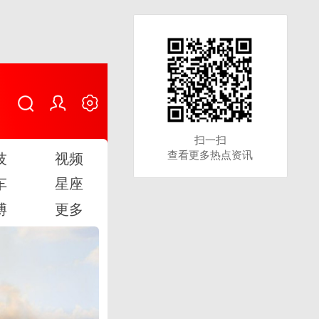
扫一扫
扫一扫
查看更多热点资讯
查看更多热点资讯
技
视频
车
星座
博
更多