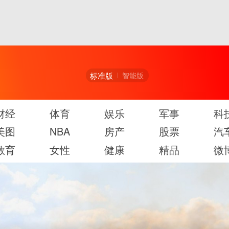
标准版
智能版
财经
体育
娱乐
军事
科
美图
NBA
房产
股票
汽
教育
女性
健康
精品
微