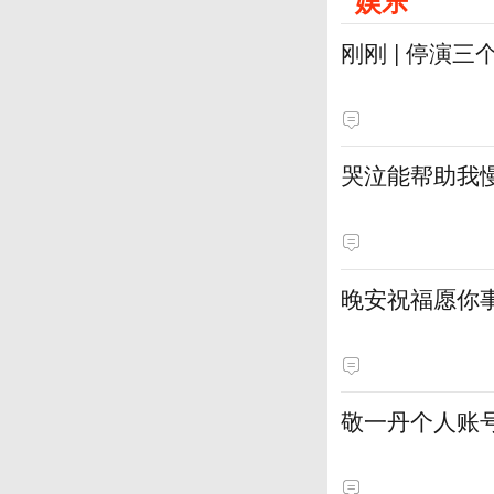
娱乐
刚刚 | 停演
哭泣能帮助我
晚安祝福愿你
敬一丹个人账