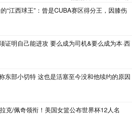
分的“江西球王”：曾是CUBA赛区得分王，因膝伤
必须证明自己能进攻 要么成为司机&要么成为本·西
人称东部小切特 这也是活塞至今没和他续约的原因
克拉克/佩奇领衔！美国女篮公布世界杯12人名