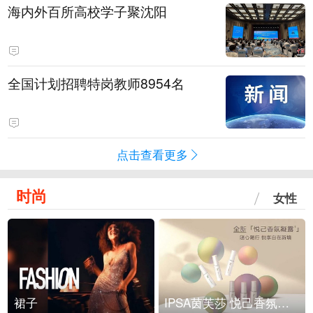
海内外百所高校学子聚沈阳
全国计划招聘特岗教师8954名
点击查看更多
时尚
女性
裙子
IPSA茵芙莎 悦己香氛凝露上市