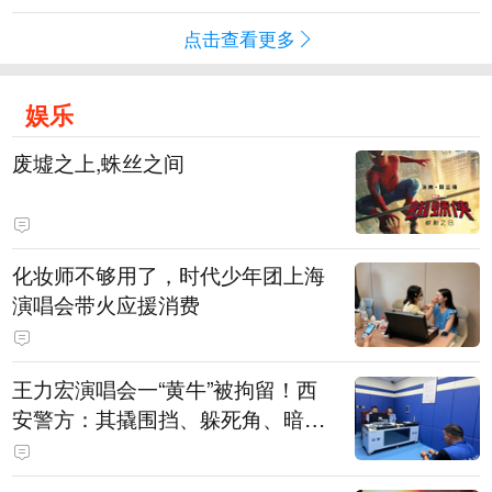
点击查看更多
娱乐
废墟之上,蛛丝之间
化妆师不够用了，时代少年团上海
演唱会带火应援消费
王力宏演唱会一“黄牛”被拘留！西
安警方：其撬围挡、躲死角、暗地
带10人入场