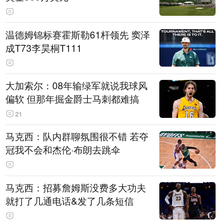
温德姆锦标赛霍斯勒61杆领先 窦泽
成T73李昊桐T111
大加索尔：08年输绿军就说我球风
偏软 但那年掘金爵士马刺都难搞
21
马克西：队内群聊氛围很不错 若夺
冠我不会和杰伦·布朗去跳伞
马克西：招募詹姆斯没费多大功夫
就打了几通电话&发了几条短信