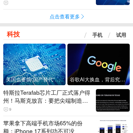
级？
点击查看更多
科技
手机
试用
美国也要搞“国产替代”？先算清三笔账
谷歌AI大换血，背后究竟发生了什么？
特斯拉Terafab芯片工厂正式落户得
州！马斯克放言：要把尖端制造带
回美国
9
苹果拿下高端手机市场65%的份
额：iPhone 17系列功不可没