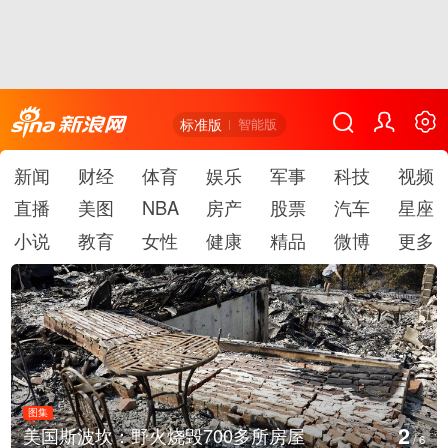
标准版
智能版
新闻
财经
体育
娱乐
军事
科技
视频
直播
美图
NBA
房产
股票
汽车
星座
小说
教育
女性
健康
精品
微博
更多
图集
3
美国斯波坎：野火烧毁700多所房屋
/
6