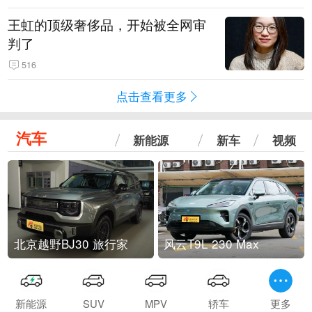
王虹的顶级奢侈品，开始被全网审
判了
516
点击查看更多
汽车
新能源
新车
视频
北京越野BJ30 旅行家
风云T9L 230 Max
新能源
SUV
MPV
轿车
更多