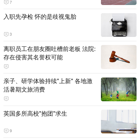
7
入职先孕检 怀的是歧视鬼胎
3
离职员工在朋友圈吐槽前老板 法院:
存在侵害其名誉权可能
亲子、研学体验持续"上新" 各地激
活暑期文旅消费
英国多所高校"抱团"求生
9