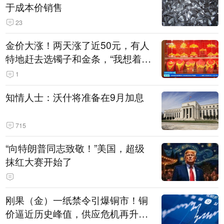
于成本价销售
23
金价大涨！两天涨了近50元，有人
特地赶去选镯子和金条，“我想着买
起来可以保值，小批量进一些货”
1
知情人士：沃什将准备在9月加息
715
“向特朗普同志致敬！”美国，超级
抹红大赛开始了
刚果（金）一纸禁令引爆铜市！铜
价逼近历史峰值，供应危机再升