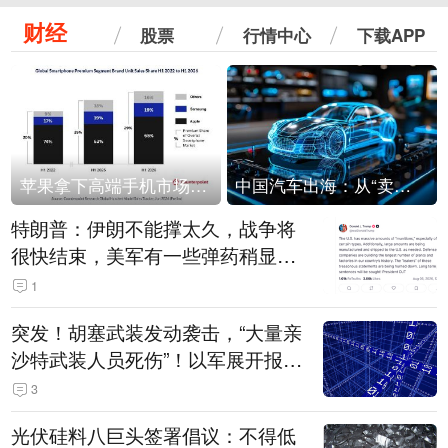
财经
股票
行情中心
下载APP
苹果拿下高端手机市场65%的份额：iPhone 17系列功不可没
中国汽车出海：从“卖出去”到“走进去”
特朗普：伊朗不能撑太久，战争将
很快结束，美军有一些弹药稍显紧
张！伊朗公布拟议的海峡管理文本
1
突发！胡塞武装发动袭击，“大量亲
沙特武装人员死伤”！以军展开报复
性空袭
3
光伏硅料八巨头签署倡议：不得低