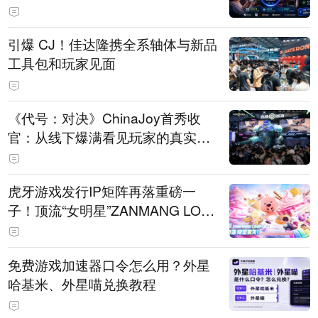
引爆 CJ！佳达隆携全系轴体与新品
工具包和玩家见面
《代号：对决》ChinaJoy首秀收
官：从线下爆满看见玩家的真实期
待
虎牙游戏发行IP矩阵再落重磅一
子！顶流“女明星”ZANMANG LOO
PY 正版3D消除手游《消消奇遇》
惊喜曝光
免费游戏加速器口令怎么用？外星
哈基米、外星喵兑换教程