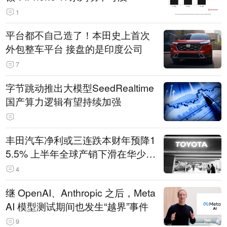
1
平台都不自己造了！本田史上首次
外包整车平台 接盘的是印度公司
7
字节跳动推出大模型SeedRealtime
国产算力逻辑有望持续加强
丰田汽车净利或三连跌本财年预降1
5.5% 上半年全球产销下滑在华少卖
14.3万辆
4
继 OpenAI、Anthropic 之后，Meta
AI 模型测试期间也发生“越界”事件
9