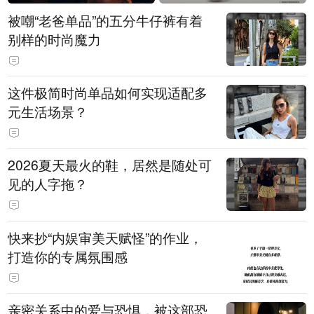
被嘲“老爸单品”的五分牛仔裤有着
别样的时尚魔力
这件极简时尚单品如何实现适配多
元生活场景？
2026夏天最火的鞋，居然是随处可
见的人字拖？
快来抄“内娱审美天赋怪”的作业，
打造你的专属氛围感
亲密关系中的爱与恐惧，被这部恐