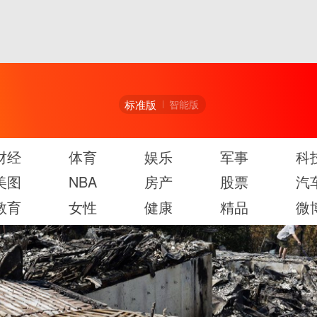
标准版
智能版
财经
体育
娱乐
军事
科
美图
NBA
房产
股票
汽
教育
女性
健康
精品
微