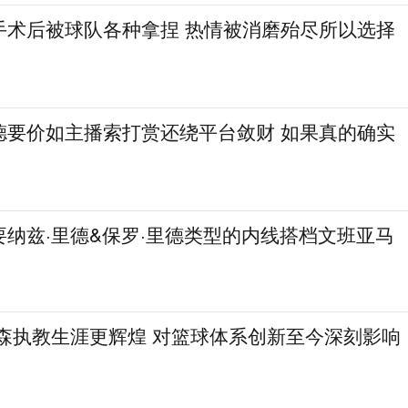
手术后被球队各种拿捏 热情被消磨殆尽所以选择
德要价如主播索打赏还绕平台敛财 如果真的确实
纳兹·里德&保罗·里德类型的内线搭档文班亚马
尔森执教生涯更辉煌 对篮球体系创新至今深刻影响