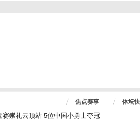
焦点赛事
体坛快
童赛崇礼云顶站 5位中国小勇士夺冠