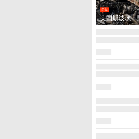
图集
叙利亚