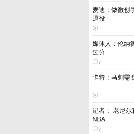
麦迪：做微创
退役
媒体人：伦纳
过分
7
卡特：马刺需要
记者： 老尼
NBA
7