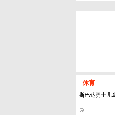
体育
斯巴达勇士儿