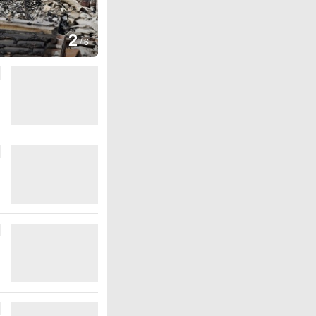
图集
3
云南弥勒：欢庆火把节
/
6