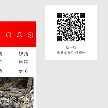
扫一扫
扫一扫
查看更多热点资讯
查看更多热点资讯
技
视频
车
星座
博
更多