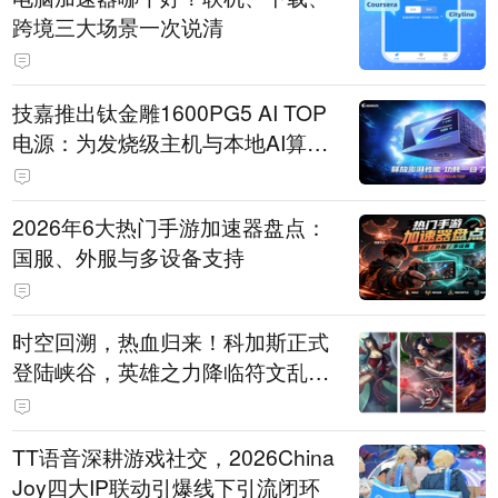
跨境三大场景一次说清
技嘉推出钛金雕1600PG5 AI TOP
电源：为发烧级主机与本地AI算力
打造旗舰供电方案
2026年6大热门手游加速器盘点：
国服、外服与多设备支持
时空回溯，热血归来！科加斯正式
登陆峡谷，英雄之力降临符文乱
斗！
TT语音深耕游戏社交，2026China
Joy四大IP联动引爆线下引流闭环