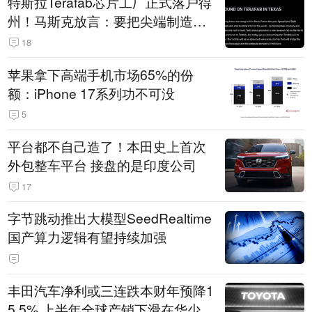
特斯拉Terafab芯片工厂正式落户得
州！马斯克放言：要把尖端制造带
回美国
18
苹果拿下高端手机市场65%的份
额：iPhone 17系列功不可没
5
平台都不自己造了！本田史上首次
外包整车平台 接盘的是印度公司
17
字节跳动推出大模型SeedRealtime
国产算力逻辑有望持续加强
丰田汽车净利或三连跌本财年预降1
5.5% 上半年全球产销下滑在华少卖