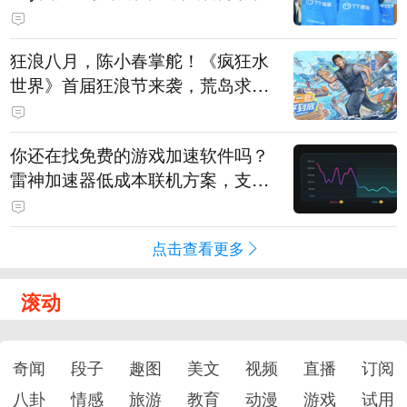
狂浪八月，陈小春掌舵！《疯狂水
世界》首届狂浪节来袭，荒岛求生
直播即将开启
你还在找免费的游戏加速软件吗？
雷神加速器低成本联机方案，支持
免费试用
点击查看更多
滚动
奇闻
段子
趣图
美文
视频
直播
订阅
八卦
情感
旅游
教育
动漫
游戏
试用