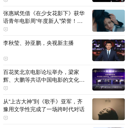
张惠斌凭借《在少女花影下》获华
语青年电影周“年度新人”荣誉！该
电影全程在广州取景，采用粤语对
白，主演均为广州本土演员
李秋莹、孙亚鹏，央视新主播
百花奖北京电影论坛举办，梁家
辉、大鹏等共话中国电影的文化建
构
从“上古大神”到《歌手》亚军，齐
豫用文学性完成了一场跨时代对话