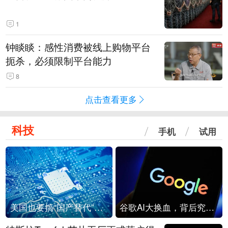
1
钟睒睒：感性消费被线上购物平台
扼杀，必须限制平台能力
8
点击查看更多
科技
手机
试用
美国也要搞“国产替代”？先算清三笔账
谷歌AI大换血，背后究竟发生了什么？