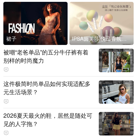
裙子
IPSA茵芙莎 悦己香氛凝露上市
被嘲“老爸单品”的五分牛仔裤有着
别样的时尚魔力
这件极简时尚单品如何实现适配多
元生活场景？
2026夏天最火的鞋，居然是随处可
见的人字拖？