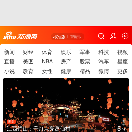
标准版
智能版
新闻
财经
体育
娱乐
军事
科技
视频
直播
美图
NBA
房产
股票
汽车
星座
小说
教育
女性
健康
精品
微博
更多
图集
5
江西铅山：千灯点亮葛仙村
/
6