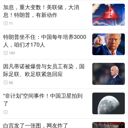
加息，重大变数！美联储，大消
息！特朗普，有新动作
71
特朗普坐不住：中国每年培养3000
人，咱们才170人
160
因凡蒂诺被爆曾与女员工有染，国
际足联、欧足联紧急回应
58
“非计划”空间事件！中国卫星拍到
了
白宫发了一张图，网友炸了