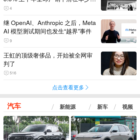
14.3万辆
4
继 OpenAI、Anthropic 之后，Meta
AI 模型测试期间也发生“越界”事件
9
王虹的顶级奢侈品，开始被全网审
判了
516
点击查看更多
汽车
新能源
新车
视频