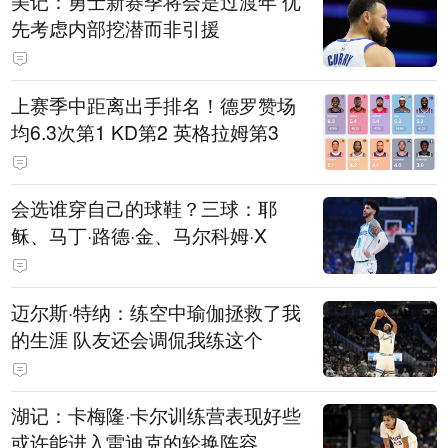
美记：勇士新赛季将会是过渡年 优
先考虑内部挖潜而非引援
上赛季中距离出手排名！德罗赞场
均6.3次第1 KD第2 英格拉姆第3
会选谁穿自己的球鞋？三球：耶
稣、马丁·路德·金、马尔科姆·X
迈尔斯·特纳：练空中瑜伽拯救了我
的生涯 队友还会调侃我练这个
湖记：卡梅隆·卡尔训练营表现好些
或许能进入雷迪克的轮换阵容