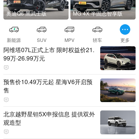
奥迪Q6 黑武士版
MG 4X 半固态智享版
新能源
SUV
MPV
轿车
更多
阿维塔07L正式上市 限时权益价21.
99万-26.99万元
预售价10.49万元起 星海V6开启预
售
北京越野星钽5X申报信息 提供双外
观造型