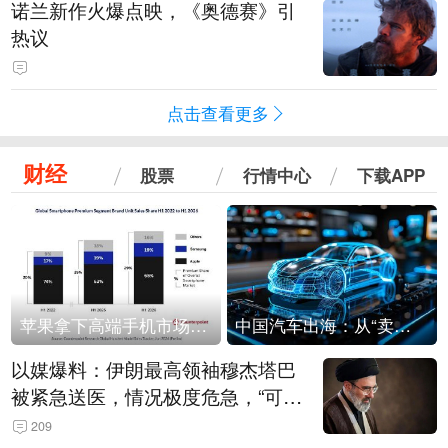
诺兰新作火爆点映，《奥德赛》引
热议
点击查看更多
财经
股票
行情中心
下载APP
苹果拿下高端手机市场65%的份额：iPhone 17系列功不可没
中国汽车出海：从“卖出去”到“走进去”
以媒爆料：伊朗最高领袖穆杰塔巴
被紧急送医，情况极度危急，“可能
随时会死去”
209