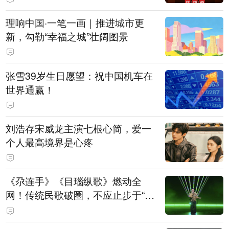
理响中国·一笔一画｜推进城市更
新，勾勒“幸福之城”壮阔图景
张雪39岁生日愿望：祝中国机车在
世界通赢！
刘浩存宋威龙主演七根心简，爱一
个人最高境界是心疼
《尕连手》《目瑙纵歌》燃动全
网！传统民歌破圈，不应止步于“上
头”