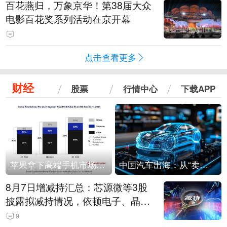
百花燕归，万象京华！第38届大众
电影百花奖系列活动在京开幕
点击查看更多
财经
股票
行情中心
下载APP
苹果拿下高端手机市场65%的份额：iPhone 17系列功不可没
中国汽车出海：从“卖出去”到“走进去”
8月7日增减持汇总：芯源微等3股
披露拟减持情况，依顿电子、晶华
微拟增持（表）
9