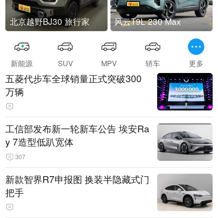
北京越野BJ30 旅行家
风云T9L 230 Max
新能源
SUV
MPV
轿车
更多
五菱代步车全球销量正式突破300
万辆
工信部发布新一轮新车公告 埃安Ra
y 7造型低趴宽体
307
新款智界R7申报图 换装半隐藏式门
把手