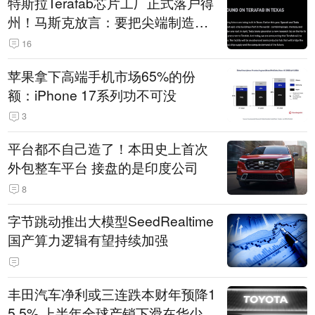
特斯拉Terafab芯片工厂正式落户得
州！马斯克放言：要把尖端制造带
回美国
16
苹果拿下高端手机市场65%的份
额：iPhone 17系列功不可没
3
平台都不自己造了！本田史上首次
外包整车平台 接盘的是印度公司
8
字节跳动推出大模型SeedRealtime
国产算力逻辑有望持续加强
丰田汽车净利或三连跌本财年预降1
5.5% 上半年全球产销下滑在华少卖