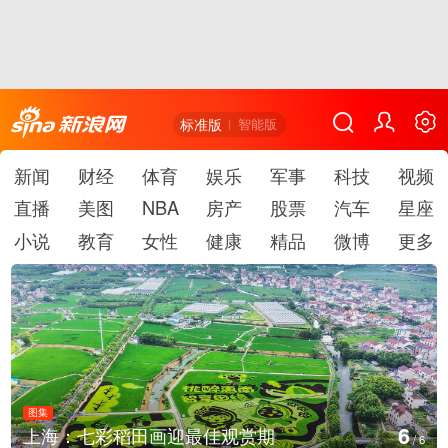
标准版
智能版
新闻
财经
体育
娱乐
军事
科技
视频
直播
美图
NBA
房产
股票
汽车
星座
小说
教育
女性
健康
精品
微博
更多
图集
1
厄瓜多尔总统诺沃亚会见阿根廷总统米莱
/
6