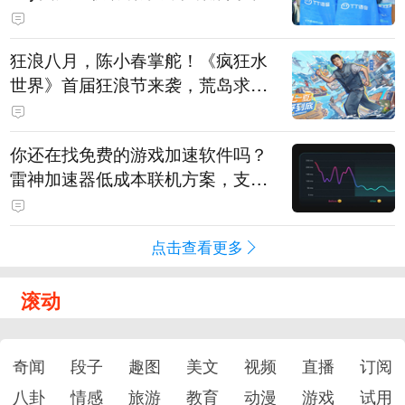
狂浪八月，陈小春掌舵！《疯狂水
世界》首届狂浪节来袭，荒岛求生
直播即将开启
你还在找免费的游戏加速软件吗？
雷神加速器低成本联机方案，支持
免费试用
点击查看更多
滚动
奇闻
段子
趣图
美文
视频
直播
订阅
八卦
情感
旅游
教育
动漫
游戏
试用