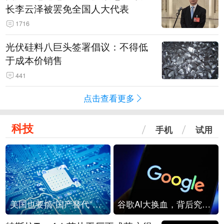
长李云泽被罢免全国人大代表
1716
光伏硅料八巨头签署倡议：不得低
于成本价销售
441
点击查看更多
科技
手机
试用
美国也要搞“国产替代”？先算清三笔账
谷歌AI大换血，背后究竟发生了什么？