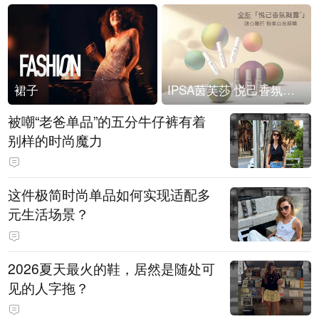
裙子
IPSA茵芙莎 悦己香氛凝露上市
被嘲“老爸单品”的五分牛仔裤有着
别样的时尚魔力
这件极简时尚单品如何实现适配多
元生活场景？
2026夏天最火的鞋，居然是随处可
见的人字拖？