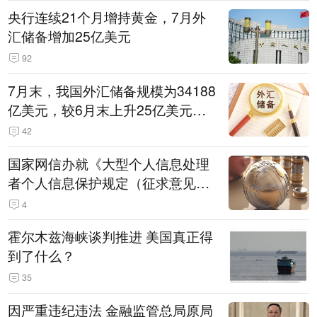
央行连续21个月增持黄金，7月外
汇储备增加25亿美元
92
7月末，我国外汇储备规模为34188
亿美元，较6月末上升25亿美元，
升幅为0.07%
42
国家网信办就《大型个人信息处理
者个人信息保护规定（征求意见
稿）》公开征求意见
4
霍尔木兹海峡谈判推进 美国真正得
到了什么？
35
因严重违纪违法 金融监管总局原局