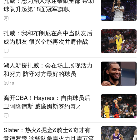
扎威：想为湖人球迷奉献全部 帮助
球队升起第18面冠军旗帜
扎威：我和布朗尼在高中当队友后
成为朋友 很兴奋能再次并肩作战
湖人新援扎威：会在场上展现活力
和努力 防守对方最好的球员
10
离开CBA！Haynes：自由球员后
卫阿隆德斯·威廉姆斯签约奇才
Slater：热火&掘金&骑士&奇才有
意德罗赞 这些队急需火力且需节流