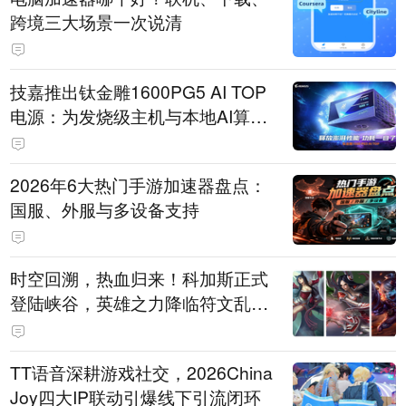
跨境三大场景一次说清
技嘉推出钛金雕1600PG5 AI TOP
电源：为发烧级主机与本地AI算力
打造旗舰供电方案
2026年6大热门手游加速器盘点：
国服、外服与多设备支持
时空回溯，热血归来！科加斯正式
登陆峡谷，英雄之力降临符文乱
斗！
TT语音深耕游戏社交，2026China
Joy四大IP联动引爆线下引流闭环