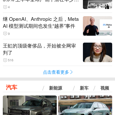
14.3万辆
4
继 OpenAI、Anthropic 之后，Meta
AI 模型测试期间也发生“越界”事件
9
王虹的顶级奢侈品，开始被全网审
判了
516
点击查看更多
汽车
新能源
新车
视频