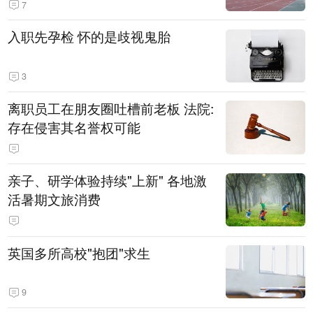
7
入职先孕检 怀的是歧视鬼胎
3
离职员工在朋友圈吐槽前老板 法院:
存在侵害其名誉权可能
亲子、研学体验持续"上新" 各地激
活暑期文旅消费
英国多所高校"抱团"求生
9