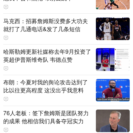
马克西：招募詹姆斯没费多大功夫
就打了几通电话&发了几条短信
哈斯勒姆更新社媒称去年9月投资了
英超伊普斯维奇队 韦德点赞
布朗：今夏对我的舆论攻击达到了
比以往更高程度 这没出乎我意料
76人老板：签下詹姆斯是团队努力
的成果 他相信我们具备夺冠实力