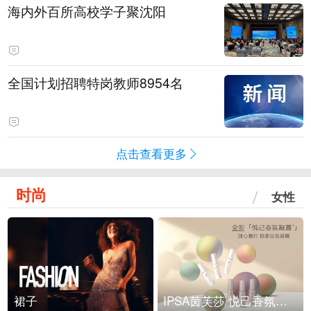
海内外百所高校学子聚沈阳
全国计划招聘特岗教师8954名
点击查看更多
时尚
女性
裙子
IPSA茵芙莎 悦己香氛凝露上市