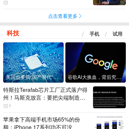
点击查看更多
科技
手机
试用
美国也要搞“国产替代”？先算清三笔账
谷歌AI大换血，背后究竟发生了什么？
特斯拉Terafab芯片工厂正式落户得
州！马斯克放言：要把尖端制造带
回美国
7
苹果拿下高端手机市场65%的份
额：iPhone 17系列功不可没