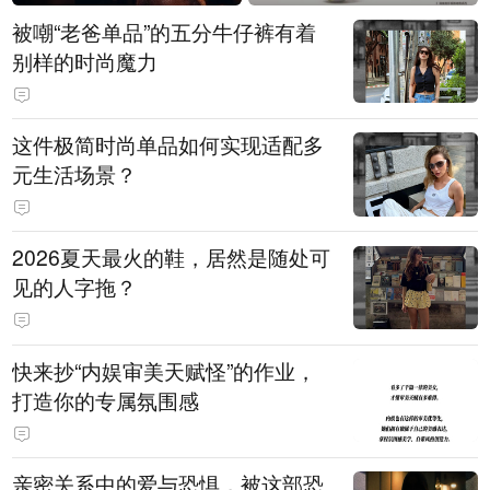
被嘲“老爸单品”的五分牛仔裤有着
别样的时尚魔力
这件极简时尚单品如何实现适配多
元生活场景？
2026夏天最火的鞋，居然是随处可
见的人字拖？
快来抄“内娱审美天赋怪”的作业，
打造你的专属氛围感
亲密关系中的爱与恐惧，被这部恐