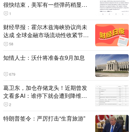
很快结束，美军有一些弹药稍显紧
张！伊朗公布拟议的海峡管理文本
1
财经早报：霍尔木兹海峡协议尚未
达成 全球金融市场流动性收紧节奏
暂缓
58
知情人士：沃什将准备在9月加息
679
葛卫东，加仓存储龙头！近期曾发
文看多AI：谁停下就会遭到降维打
击
2
特朗普签令：严厉打击“生育旅游”