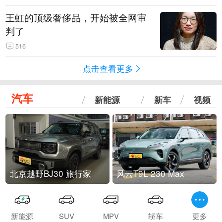
王虹的顶级奢侈品，开始被全网审
判了
516
点击查看更多
汽车
新能源
新车
视频
北京越野BJ30 旅行家
风云T9L 230 Max
新能源
SUV
MPV
轿车
更多