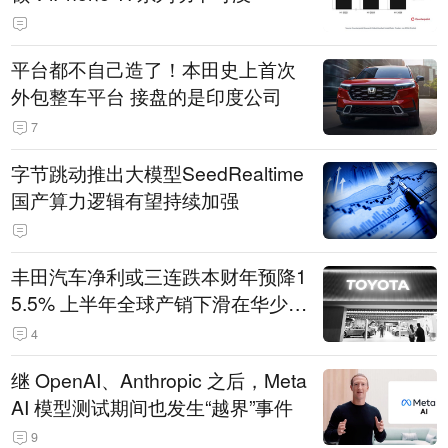
平台都不自己造了！本田史上首次
外包整车平台 接盘的是印度公司
7
字节跳动推出大模型SeedRealtime
国产算力逻辑有望持续加强
丰田汽车净利或三连跌本财年预降1
5.5% 上半年全球产销下滑在华少卖
14.3万辆
4
继 OpenAI、Anthropic 之后，Meta
AI 模型测试期间也发生“越界”事件
9