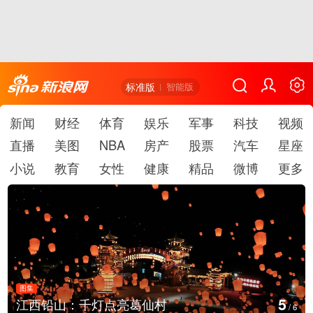
标准版
智能版
新闻
财经
体育
娱乐
军事
科技
视频
直播
美图
NBA
房产
股票
汽车
星座
小说
教育
女性
健康
精品
微博
更多
图集
5
江西铅山：千灯点亮葛仙村
/
6