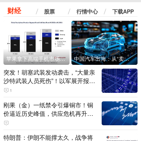
财经
股票
行情中心
下载APP
苹果拿下高端手机市场65%的份额：iPhone 17系列功不可没
中国汽车出海：从“卖出去”到“走进去”
突发！胡塞武装发动袭击，“大量亲
沙特武装人员死伤”！以军展开报复
性空袭
1
刚果（金）一纸禁令引爆铜市！铜
价逼近历史峰值，供应危机再升
级？
特朗普：伊朗不能撑太久，战争将