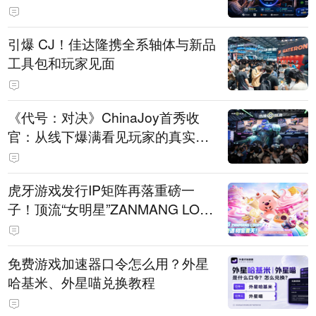
引爆 CJ！佳达隆携全系轴体与新品
工具包和玩家见面
《代号：对决》ChinaJoy首秀收
官：从线下爆满看见玩家的真实期
待
虎牙游戏发行IP矩阵再落重磅一
子！顶流“女明星”ZANMANG LOO
PY 正版3D消除手游《消消奇遇》
惊喜曝光
免费游戏加速器口令怎么用？外星
哈基米、外星喵兑换教程