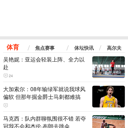
体育
焦点赛事
体坛快讯
高尔夫
吴艳妮：亚运会轻装上阵、全力以
赴
24
大加索尔：08年输绿军就说我球风
偏软 但那年掘金爵士马刺都难搞
马克西：队内群聊氛围很不错 若夺
冠我不会和杰伦·布朗去跳伞